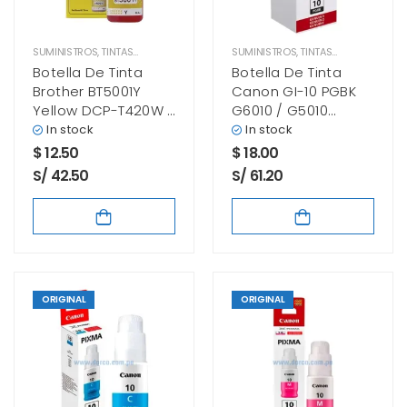
SUMINISTROS
,
TINTAS BROTHER
SUMINISTROS
,
TINTAS CANON
Botella De Tinta
Botella De Tinta
Brother BT5001Y
Canon GI-10 PGBK
Yellow DCP-T420W /
G6010 / G5010
MFC-T4500DW
Negro Original
In stock
In stock
48.8ml
$
12.50
$
18.00
S/ 42.50
S/ 61.20
ORIGINAL
ORIGINAL