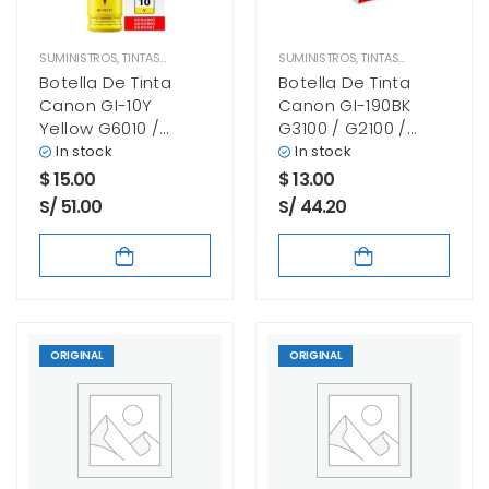
SUMINISTROS
,
TINTAS CANON
SUMINISTROS
,
TINTAS CANON
Botella De Tinta
Botella De Tinta
Canon GI-10Y
Canon GI-190BK
Yellow G6010 /
G3100 / G2100 /
G5010 70 Mililitros
G1100 Negro
In stock
In stock
Original
$
15.00
$
13.00
S/ 51.00
S/ 44.20
ORIGINAL
ORIGINAL