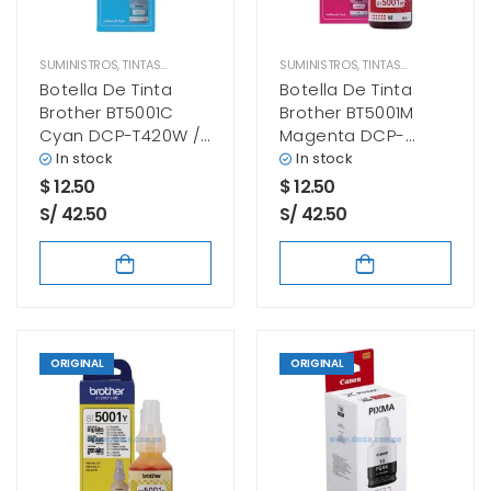
SUMINISTROS
,
TINTAS BROTHER
SUMINISTROS
,
TINTAS BROTHER
Botella De Tinta
Botella De Tinta
Brother BT5001C
Brother BT5001M
Cyan DCP-T420W /
Magenta DCP-
MFC-T4500DW
T420W / MFC-
In stock
In stock
48.8ml
T4500DW 48.8ml
$
12.50
$
12.50
S/ 42.50
S/ 42.50
ORIGINAL
ORIGINAL