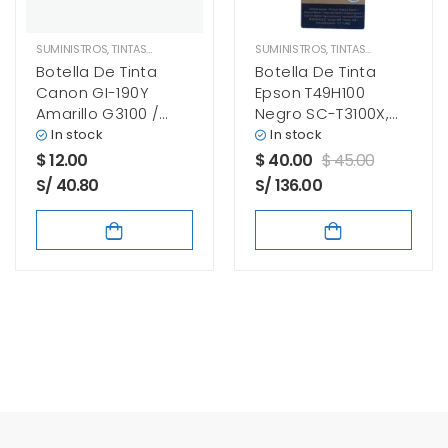
SUMINISTROS
,
TINTAS CANON
SUMINISTROS
,
TINTAS EPSON
Botella De Tinta
Botella De Tinta
Canon GI-190Y
Epson T49H100
Amarillo G3100 /
Negro SC-T3100X,
G2100 / G1100 7.000
SC-T3170X
In stock
In stock
Paginas
$
12.00
$
40.00
$
45.00
S/ 40.80
S/ 136.00