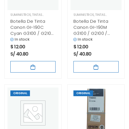
SUMINISTROS
,
TINTAS CANON
SUMINISTROS
,
TINTAS CANON
Botella De Tinta
Botella De Tinta
Canon GI-190C
Canon GI-190M
Cyan G3100 / G2100
G3100 / G2100 /
/ G1100
G1100 Magenta
In stock
In stock
$
12.00
$
12.00
S/ 40.80
S/ 40.80
ORIGINAL
ORIGINAL