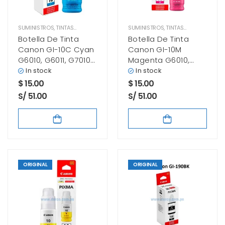
SUMINISTROS
,
TINTAS CANON
SUMINISTROS
,
TINTAS CANON
Botella De Tinta
Botella De Tinta
Canon GI-10C Cyan
Canon GI-10M
G6010, G6011, G7010
Magenta G6010,
70 Mililitros
G6011, G7010 70
In stock
In stock
Mililitros
$
15.00
$
15.00
S/ 51.00
S/ 51.00
ORIGINAL
ORIGINAL