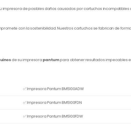
 impresora de posibles daños causados ​​por cartuchos incompatibles o
romete con la sostenibilidad. Nuestros cartuchos se fabrican de form
uinos
de su impresora
pantum
para obtener resultados impecables 
✅ Impresora Pantum BM5100ADW
✅ Impresora Pantum BM5100FDN
✅ Impresora Pantum BM5100FDW