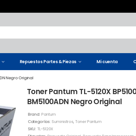
Repuestos Partes & Piezas
Mi cuenta
C
DN Negro Original
Toner Pantum TL-5120X BP510
BM5100ADN Negro Original
Brand:
Pantum
Categorías:
Suministros
,
Toner Pantum
SKU:
TL-5120X