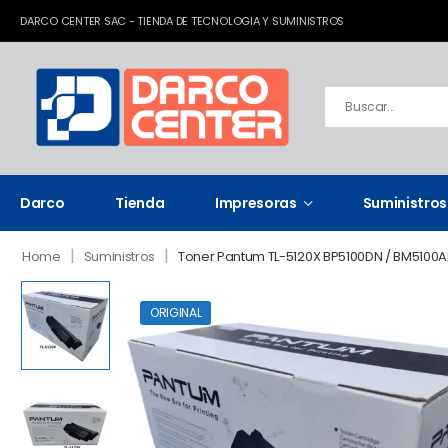
DARCO CENTER SAC - TIENDA DE TECNOLOGIA Y SUMINISTROS
Darco
Tienda
Impresoras
Suministros
|
|
Home
Suministros
Toner Pantum TL-5120X BP5100DN / BM5100A
ORIGINAL