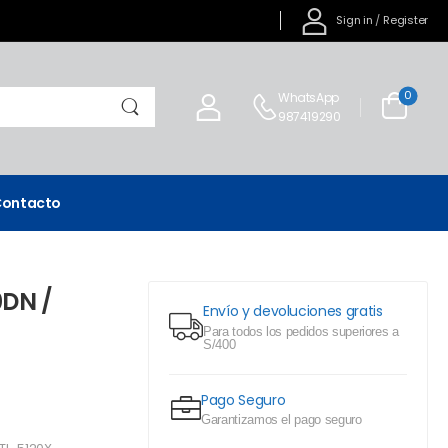
Sign in
/
Register
0
WhatsApp
987419290
ontacto
0DN /
Envío y devoluciones gratis
Para todos los pedidos superiores a
S/400
Pago Seguro
Garantizamos el pago seguro