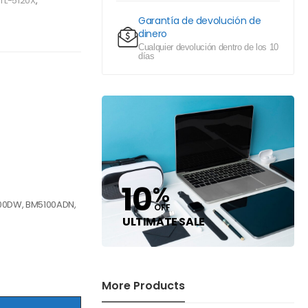
TL-5120X
,
Garantía de devolución de
dinero
Cualquier devolución dentro de los 10
días
10
%
00DW, BM5100ADN,
OFF
ULTIMATE SALE
More Products