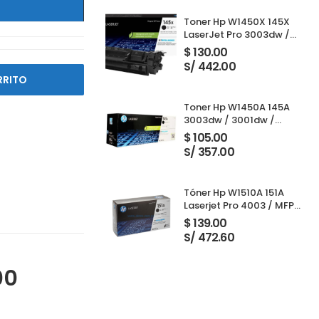
Toner Hp W1450X 145X
LaserJet Pro 3003dw /
3001dw / 3001dwe /
$
130.00
3101fdw / 3103fdw Black
S/ 442.00
RRITO
Toner Hp W1450A 145A
3003dw / 3001dw /
3001dwe / 3101fdw /
$
105.00
3103fdw Black 1,700
S/ 357.00
Paginas
Tóner Hp W1510A 151A
Laserjet Pro 4003 / MFP
4103 Black 3,050 Páginas
$
139.00
S/ 472.60
00