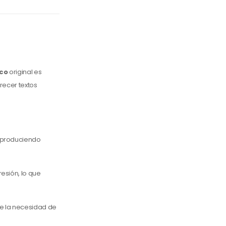
co
original es
recer textos
 produciendo
esión, lo que
ce la necesidad de