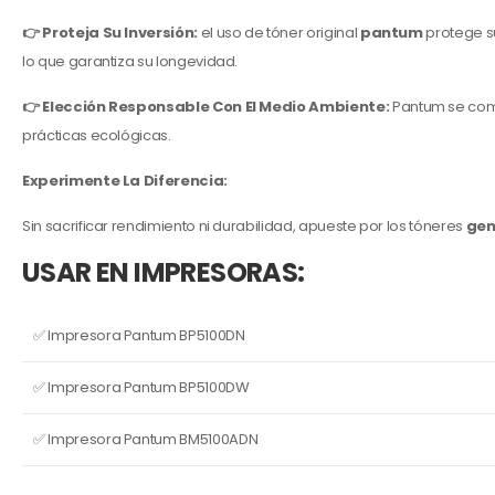
👉 Proteja Su Inversión:
el uso de tóner original
pantum
protege su
lo que garantiza su longevidad.
👉 Elección Responsable Con El Medio Ambiente:
Pantum se comp
prácticas ecológicas.
Experimente La Diferencia:
Sin sacrificar rendimiento ni durabilidad, apueste por los tóneres
gen
USAR EN IMPRESORAS:
✅ Impresora Pantum BP5100DN
✅ Impresora Pantum BP5100DW
✅ Impresora Pantum BM5100ADN