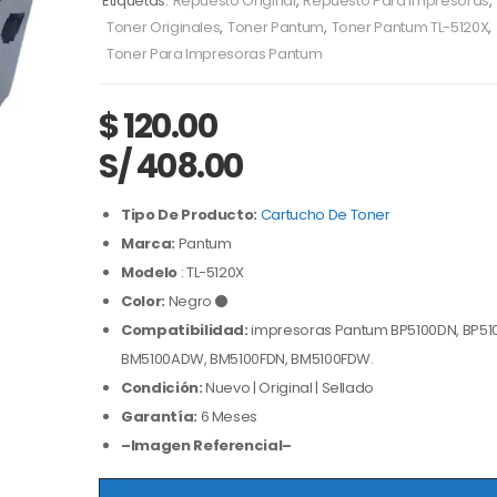
Etiquetas:
Repuesto Original
,
Repuesto Para Impresoras
,
Toner Originales
,
Toner Pantum
,
Toner Pantum TL-5120X
,
Toner Para Impresoras Pantum
$
120.00
S/ 408.00
Tipo De Producto:
Cartucho De Toner
Marca:
Pantum
Modelo
: TL-5120X
Color:
Negro ⚫
Compatibilidad:
impresoras Pantum BP5100DN, BP51
BM5100ADW, BM5100FDN, BM5100FDW.
Condición:
Nuevo | Original | Sellado
Garantía:
6 Meses
–Imagen Referencial–