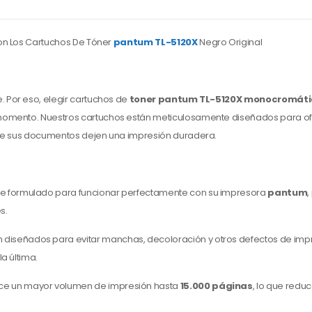
on Los Cartuchos De Tóner
pantum TL-5120X
Negro Original
te. Por eso, elegir cartuchos de
toner
pantum TL-5120X
monocromáti
 momento. Nuestros cartuchos están meticulosamente diseñados para of
que sus documentos dejen una impresión duradera.
te formulado para funcionar perfectamente con su impresora
pantum
,
s.
 diseñados para evitar manchas, decoloración y otros defectos de impr
a última.
ce un mayor volumen de impresión hasta
15.000 páginas
, lo que redu