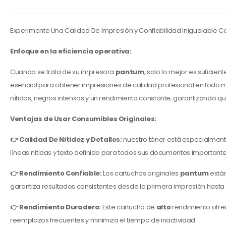
Experimente Una Calidad De Impresión y Confiabilidad Inigualable C
Enfoque en la eficiencia operativa:
Cuando se trata de su impresora
pantum
, solo lo mejor es suficien
esencial para obtener impresiones de calidad profesional en todo
nítidos, negros intensos y un rendimiento constante, garantizando 
Ventajas de Usar Consumibles Originales:
👉 Calidad De Nitidez y Detalles:
nuestro tóner está especialmen
líneas nítidas y texto definido para todos sus documentos importante
👉 Rendimiento Confiable:
Los cartuchos originales
pantum
están
garantiza resultados consistentes desde la primera impresión hasta l
👉 Rendimiento Duradero:
Este cartucho de
alto
rendimiento ofre
reemplazos frecuentes y minimiza el tiempo de inactividad.