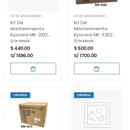
KIT DE MANTENIMIENTO
KIT DE MANTENIMIENTO
Kit De
Kit De
Mantenimiento
Mantenimiento
Kyocera MK-3102
Kyocera MK-3302
Ecosys M3040idn,
Ecosys M3655idn,
In stock
In stock
M3540idw Original
M3660idw Original
$
440.00
$
500.00
S/ 1496.00
S/ 1700.00
ORIGINAL
ORIGINAL