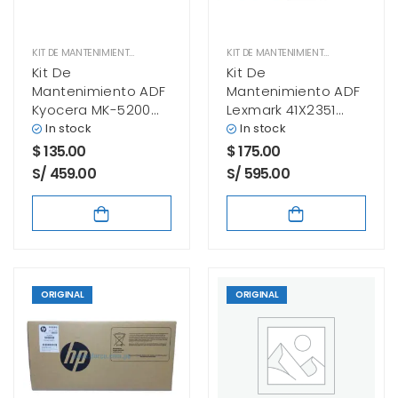
KIT DE MANTENIMIENTO
KIT DE MANTENIMIENTO
Kit De
Kit De
Mantenimiento ADF
Mantenimiento ADF
Kyocera MK-5200
Lexmark 41X2351
Ecosys M3655idn,
MX721 / MX722 /
In stock
In stock
M3660idw Original
MS826 Original
$
135.00
$
175.00
S/ 459.00
S/ 595.00
ORIGINAL
ORIGINAL