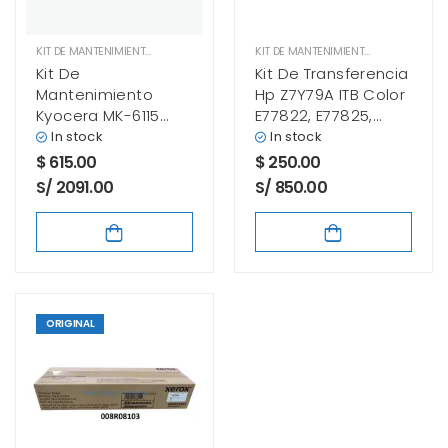
KIT DE MANTENIMIENTO
KIT DE MANTENIMIENTO
Kit De
Kit De Transferencia
Mantenimiento
Hp Z7Y79A ITB Color
Kyocera MK-6115
E77822, E77825,
Ecosys M4125idn,
E77830
In stock
In stock
M4132idn Original
$
615.00
$
250.00
S/ 2091.00
S/ 850.00
ORIGINAL