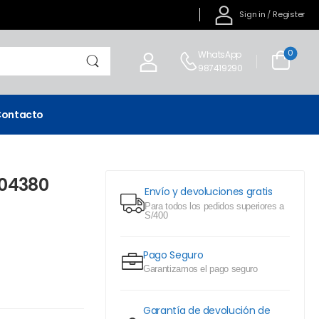
Sign in
/
Register
0
WhatsApp
987419290
ontacto
R04380
Envío y devoluciones gratis
Para todos los pedidos superiores a
S/400
Pago Seguro
Garantizamos el pago seguro
Garantía de devolución de