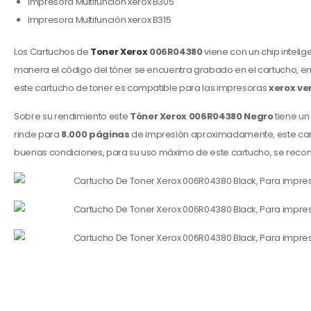
Impresora Multifunción xerox B305
Impresora Multifunción xerox B315
Los Cartuchos de
Ton
e
r Xerox
006R04380
viene con un chip intelig
manera el código del tóner se encuentra grabado en el cartucho, en
este cartucho de toner es compatible para las impresoras
xerox ver
Sobre su rendimiento este
Tóner Xerox 006R04380 Negro
tiene un
rinde para
8.000 páginas
de impresión aproximadamente, este cart
buenas condiciones, para su uso máximo de este cartucho, se recom