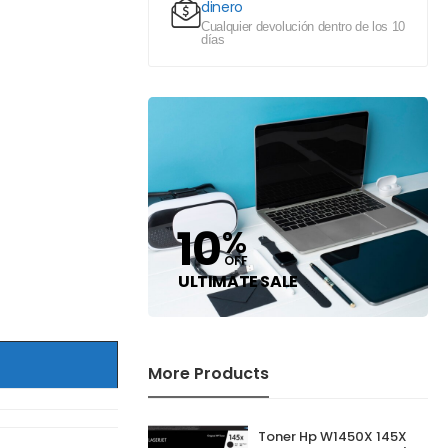
dinero
Cualquier devolución dentro de los 10
días
10
%
OFF
ULTIMATE SALE
More Products
Toner Hp W1450X 145X