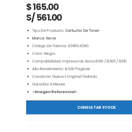
$
165.00
S/ 561.00
Tipo De Producto:
Cartucho De Toner
Marca: Xerox
Código De Fabrica: 006R04380
Color: Negro
Compatibilidad: impresoras Xerox B310 / B305 / B315
Alto Rendimiento: 8.000 Paginas
Condición: Nuevo | Original | Sellado
Garantía: 6 Meses
–Imagen Referencial–
CONSULTAR STOCK