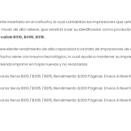
ente insertado en el cartucho, la cual contabiliza las impresiones que uste
 modo de alto relieve, que vendría a ser su identificador como product
salink B310, B305, B315.
 excelente rendimiento de alta capacidad si se trata de impresiones de ca
ucho viene con insumo tecnológico, lo cual ayuda a mantener su impr
ienda imprimir en hojas nuevas y no recicladas.