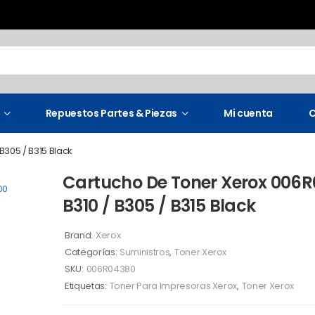
Repuestos Partes & Piezas
Mi cuenta
C
B305 / B315 Black
Cartucho De Toner Xerox 006
B310 / B305 / B315 Black
Brand:
Xerox
Categorías:
Suministros
,
Toner Xerox
SKU:
006R04380
Etiquetas:
Toner Para Impresoras Xerox
,
Toner Xerox