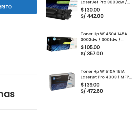
LaserJet Pro 3003dw /
RRITO
3001dw / 3001dwe /
$
130.00
3101fdw / 3103fdw Black
S/ 442.00
Toner Hp W1450A 145A
3003dw / 3001dw /
3001dwe / 3101fdw /
$
105.00
3103fdw Black 1,700
S/ 357.00
Paginas
Tóner Hp W1510A 151A
Laserjet Pro 4003 / MFP
4103 Black 3,050 Páginas
$
139.00
inas
S/ 472.60