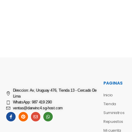
PAGINAS
Direccion: Av, Uruguay 476, Tienda 13 - Cercado De
Inicio
Lima
WhatsApp: 987 419 290
Tienda
ventas@darwinc4.sg-host.com
Suministros
Repuestos
Mi cuenta