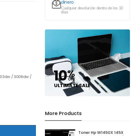
dinero
Cualquier devolución dentro de los 10
días
10
%
003dw / 3008dw /
OFF
ULTIMATE SALE
More Products
Toner Hp W1450X 145X