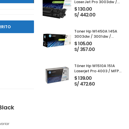
LaserJet Pro 3003dw /
3001dw / 3001dwe /
$
130.00
3101fdw / 3103fdw Black
S/ 442.00
RRITO
Toner Hp W1450A 145A
3003dw / 3001dw /
3001dwe / 3101fdw /
$
105.00
3103fdw Black 1,700
S/ 357.00
Paginas
Tóner Hp W1510A 151A
Laserjet Pro 4003 / MFP
4103 Black 3,050 Páginas
$
139.00
S/ 472.60
Black
ariar