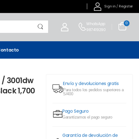
Sign in
/
Register
0
WhatsApp
987419290
ontacto
 / 3001dw
Envío y devoluciones gratis
lack 1,700
Para todos los pedidos superiores a
S/400
Pago Seguro
Garantizamos el pago seguro
Garantía de devolución de