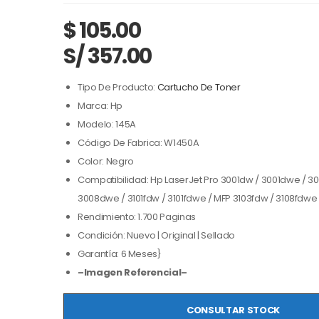
$
105.00
S/ 357.00
Tipo De Producto:
Cartucho De Toner
Marca: Hp
Modelo: 145A
Código De Fabrica: W1450A
Color: Negro
Compatibilidad: Hp LaserJet Pro 3001dw / 3001dwe / 3
3008dwe / 3101fdw / 3101fdwe / MFP 3103fdw / 3108fdwe
Rendimiento: 1.700 Paginas
Condición: Nuevo | Original | Sellado
Garantía: 6 Meses}
–Imagen Referencial–
CONSULTAR STOCK