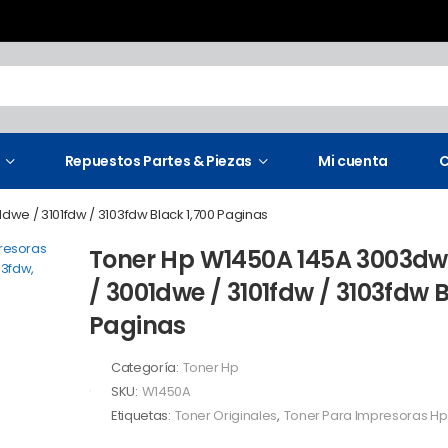
Repuestos Partes & Piezas
Mi cuenta
C
we / 3101fdw / 3103fdw Black 1,700 Paginas
Toner Hp W1450A 145A 3003dw
/ 3001dwe / 3101fdw / 3103fdw B
Paginas
Categoría:
Toner Hp
SKU:
W1450A
Etiquetas:
Toner Originales
,
Toner Para Impresoras Hp