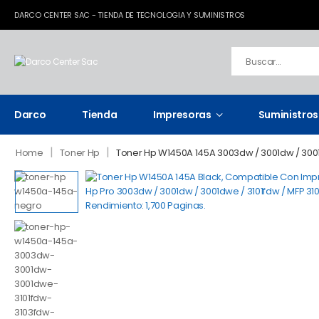
DARCO CENTER SAC - TIENDA DE TECNOLOGIA Y SUMINISTROS
Darco
Tienda
Impresoras
Suministros
|
|
Home
Toner Hp
Toner Hp W1450A 145A 3003dw / 3001dw / 3001d