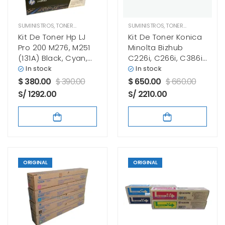
SUMINISTROS
,
TONER HP
SUMINISTROS
,
TONER KONICA MINOLTA
Kit De Toner Hp LJ
Kit De Toner Konica
Pro 200 M276, M251
Minolta Bizhub
(131A) Black, Cyan,
C226i, C266i, C386i
Yellow, Magenta
TN-228
In stock
In stock
$
380.00
$
390.00
$
650.00
$
660.00
S/ 1292.00
S/ 2210.00
ORIGINAL
ORIGINAL