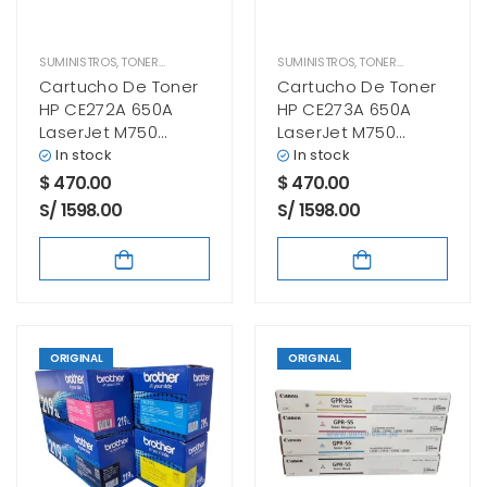
SUMINISTROS
,
TONER HP
SUMINISTROS
,
TONER HP
Cartucho De Toner
Cartucho De Toner
HP CE272A 650A
HP CE273A 650A
LaserJet M750
LaserJet M750
Amarillo
Magenta
In stock
In stock
$
470.00
$
470.00
S/ 1598.00
S/ 1598.00
ORIGINAL
ORIGINAL