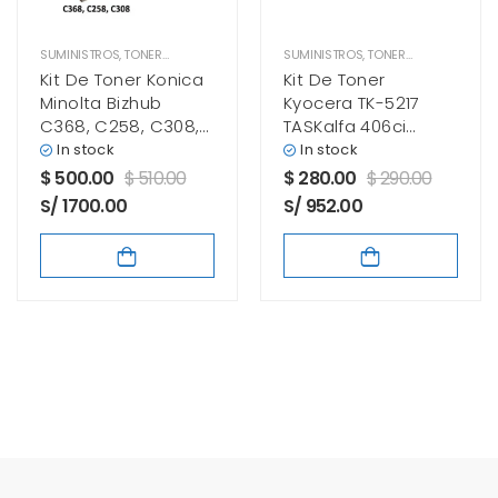
SUMINISTROS
,
TONER KONICA MINOLTA
SUMINISTROS
,
TONER KYOCERA
Kit De Toner Konica
Kit De Toner
Minolta Bizhub
Kyocera TK-5217
C368, C258, C308,
TASKalfa 406ci
TN-324
Black, Cyan, Yellow,
In stock
In stock
Magenta
$
500.00
$
510.00
$
280.00
$
290.00
S/ 1700.00
S/ 952.00