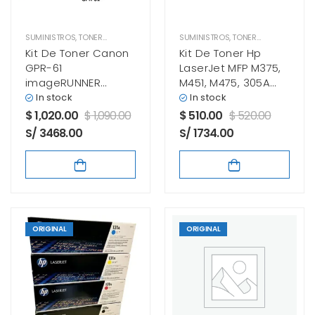
SUMINISTROS
,
TONER CANON
SUMINISTROS
,
TONER HP
Kit De Toner Canon
Kit De Toner Hp
GPR-61
LaserJet MFP M375,
imageRUNNER
M451, M475, 305A
ADVANCE C5840,
(BK, C, M, Y)
In stock
In stock
C5850, C5860
$
1,020.00
$
1,090.00
$
510.00
$
520.00
Original
S/ 3468.00
S/ 1734.00
ORIGINAL
ORIGINAL