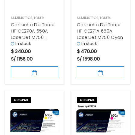
SUMINISTROS
,
TONER HP
SUMINISTROS
,
TONER HP
Cartucho De Toner
Cartucho De Toner
HP CE270A 650A
HP CE271A 650A
LaserJet M750
LaserJet M750 Cyan
Negro
In stock
In stock
$
340.00
$
470.00
S/ 1156.00
S/ 1598.00
ORIGINAL
ORIGINAL