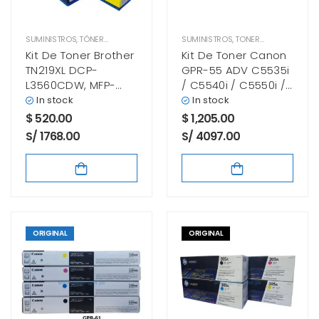
SUMINISTROS
,
TÓNER BROTHER
SUMINISTROS
,
TONER CANON
Kit De Toner Brother
Kit De Toner Canon
TN219XL DCP-
GPR-55 ADV C5535i
L3560CDW, MFP-
/ C5540i / C5550i /
L3760CDW, HL-
C5560i / DX C5740i
In stock
In stock
L3280CDW
/ C5750i Negro,
$
520.00
$
1,205.00
Cyan, Magenta,
S/ 1768.00
S/ 4097.00
Amarillo
ORIGINAL
ORIGINAL