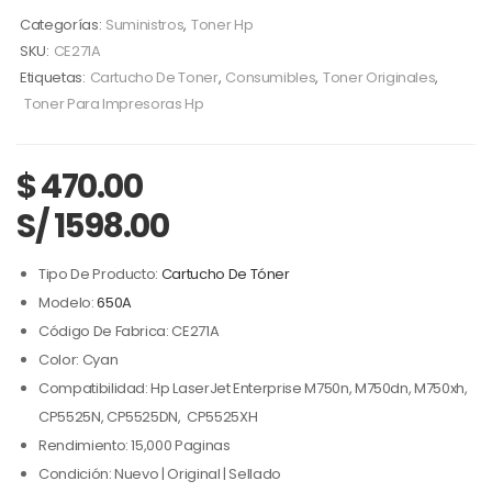
Categorías:
Suministros
,
Toner Hp
SKU:
CE271A
Etiquetas:
Cartucho De Toner
,
Consumibles
,
Toner Originales
,
Toner Para Impresoras Hp
$
470.00
S/ 1598.00
Tipo De Producto:
Cartucho De Tóner
Modelo:
650A
Código De Fabrica: CE271A
Color: Cyan
Compatibilidad: Hp LaserJet Enterprise M750n, M750dn, M750xh,
CP5525N, CP5525DN, CP5525XH
Rendimiento: 15,000 Paginas
Condición: Nuevo | Original | Sellado