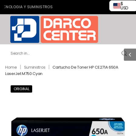
$
LOGIA Y SUMINISTROS
USD
|
|
Home
Suministros
Cartucho De Toner HP CE271A 650A
LaserJet M750 Cyan
ORIGINAL