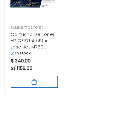
SUMINISTROS
,
TONER HP
Cartucho De Toner
HP CE270A 650A
LaserJet M750
Negro
In stock
$
340.00
S/ 1156.00