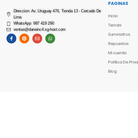
PAGINAS
Direccion: Av, Uruguay 476, Tienda 13 - Cercado De
Inicio
Lima
WhatsApp: 987 419 290
Tienda
ventas@darwinc4.sg-host.com
Suministros
Repuestos
Mi cuenta
Política De Pri
Blog