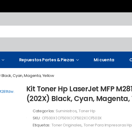
Repuestos Partes & Piezas
Mi cuenta
C
) Black, Cyan, Magenta, Yellow
Kit Toner Hp LaserJet MFP M28
(202X) Black, Cyan, Magenta, 
Categorías:
Suministros
,
Toner Hp
SKU:
CF500X | CF501X | CF502X | CF503X
Etiquetas:
Toner Originales
,
Toner Para Impresoras Hp