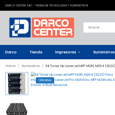
DARCO CENTER SAC - TIENDA DE TECNOLOGIA Y SUMINISTROS
Darco
Tienda
Impresoras
Suministros
|
|
Home
Suministros
Kit Toner Hp LaserJet MFP M281, M254 (202X
ORIGINAL