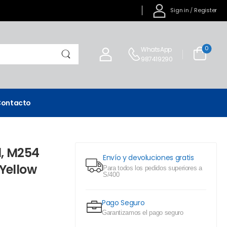
Sign in
/
Register
0
WhatsApp
987419290
ontacto
1, M254
Envío y devoluciones gratis
Yellow
Para todos los pedidos superiores a
S/400
Pago Seguro
Garantizamos el pago seguro