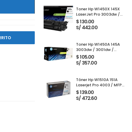
Toner Hp W1450X 145X
LaserJet Pro 3003dw /
3001dw / 3001dwe /
$
130.00
3101fdw / 3103fdw Black
S/ 442.00
RRITO
Toner Hp W1450A 145A
3003dw / 3001dw /
3001dwe / 3101fdw /
$
105.00
3103fdw Black 1,700
S/ 357.00
Paginas
Tóner Hp W1510A 151A
Laserjet Pro 4003 / MFP
4103 Black 3,050 Páginas
$
139.00
S/ 472.60