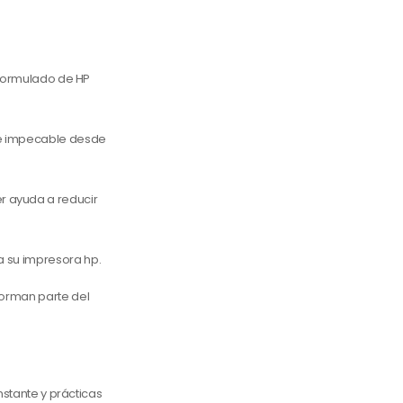
e formulado de HP
e e impecable desde
r ayuda a reducir
a su impresora hp.
forman parte del
nstante y prácticas