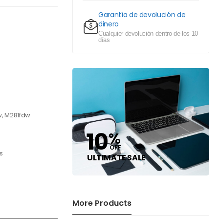
Garantía de devolución de
dinero
Cualquier devolución dentro de los 10
días
, M281fdw.
10
%
s
OFF
s
ULTIMATE SALE
More Products