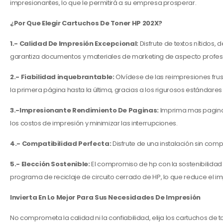
impresionantes, lo que le permitirá a su empresa prosperar.
¿Por Que Elegir Cartuchos De Toner HP 202X?
1.- Calidad De Impresión Excepcional:
Disfrute de textos nítidos,
garantiza documentos y materiales de marketing de aspecto profes
2.-
Fiabilidad inquebrantable:
Olvídese de las reimpresiones fru
la primera página hasta la última, gracias a los rigurosos estándare
3.-Impresionante Rendimiento De Paginas:
Imprima mas paginas
los costos de impresión y minimizar las interrupciones.
4.- Compatibilidad Perfecta:
Disfrute de una instalación sin co
5.- Elección Sostenible:
El compromiso de hp con la sostenibilidad
programa de reciclaje de circuito cerrado de HP, lo que reduce el 
Invierta En Lo Mejor Para Sus Necesidades De Impresión
No comprometa la calidad ni la confiabilidad, elija los cartuchos de