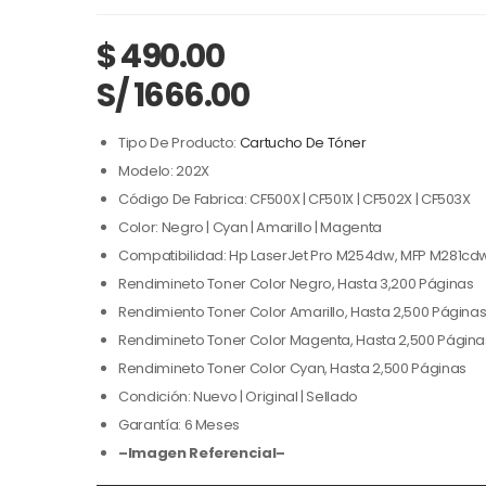
$
490.00
S/ 1666.00
Tipo De Producto:
Cartucho De Tóner
Modelo: 202X
Código De Fabrica: CF500X | CF501X | CF502X | CF503X
Color: Negro | Cyan | Amarillo | Magenta
Compatibilidad: Hp LaserJet Pro M254dw, MFP M281cdw
Rendimineto Toner Color Negro, Hasta 3,200 Páginas
Rendimiento Toner Color Amarillo, Hasta 2,500 Página
Rendimineto Toner Color Magenta, Hasta 2,500 Página
Rendimineto Toner Color Cyan, Hasta 2,500 Páginas
Condición: Nuevo | Original | Sellado
Garantía: 6 Meses
–Imagen Referencial–