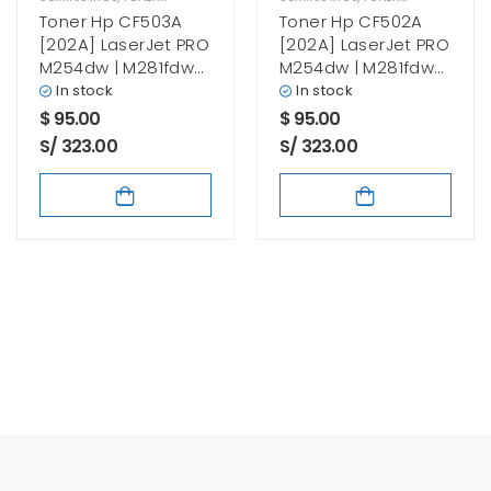
Toner Hp CF503A
Toner Hp CF502A
[202A] LaserJet PRO
[202A] LaserJet PRO
M254dw | M281fdw
M254dw | M281fdw
Magenta
Yellow
In stock
In stock
$
95.00
$
95.00
S/ 323.00
S/ 323.00