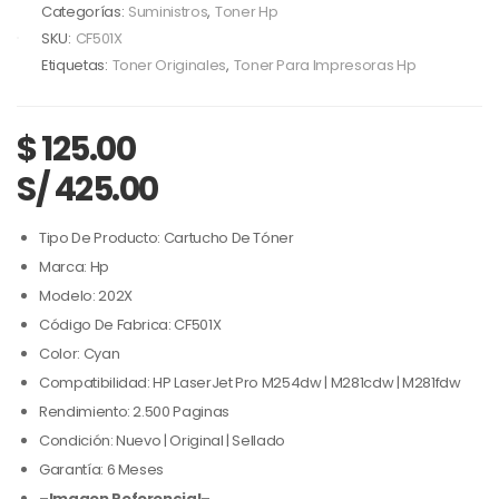
Categorías:
Suministros
,
Toner Hp
SKU:
CF501X
Etiquetas:
Toner Originales
,
Toner Para Impresoras Hp
$
125.00
S/ 425.00
Tipo De Producto: Cartucho De Tóner
Marca: Hp
Modelo: 202X
Código De Fabrica: CF501X
Color: Cyan
Compatibilidad: HP LaserJet Pro M254dw | M281cdw | M281fdw
Rendimiento: 2.500 Paginas
Condición: Nuevo | Original | Sellado
Garantía: 6 Meses
–Imagen Referencial–