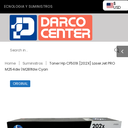
$
NOLOGIA Y SUMINISTROS
USD
|
|
Home
Suministros
Toner Hp CF501X [202X] LaserJet PRO
M254dw | M281fdw Cyan
ORIGINAL