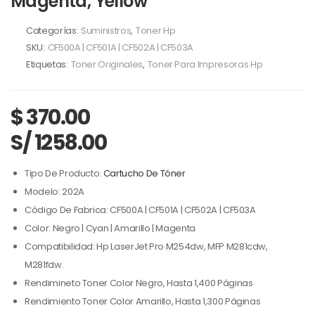
Magenta, Yellow
Categorías:
Suministros
,
Toner Hp
SKU:
CF500A | CF501A | CF502A | CF503A
Etiquetas:
Toner Originales
,
Toner Para Impresoras Hp
$
370.00
S/ 1258.00
Tipo De Producto:
Cartucho De Tóner
Modelo: 202A
Código De Fabrica: CF500A | CF501A | CF502A | CF503A
Color: Negro | Cyan | Amarillo | Magenta
Compatibilidad: Hp LaserJet Pro M254dw, MFP M281cdw,
M281fdw.
Rendimineto Toner Color Negro, Hasta 1,400 Páginas
Rendimiento Toner Color Amarillo, Hasta 1,300 Páginas