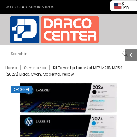
$
OLOGIA Y SUMINISTROS
USD
|
|
Home
Suministros
Kit Toner Hp LaserJet MFP M281, M254
(202A) Black, Cyan, Magenta, Yellow
ORIGINAL