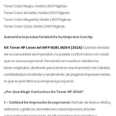
Toner Color Negro, Hasta 1,400 Páginas
Toner Color Amarillo, Hasta 1,300 Páginas
Toner Color Magenta, Hasta 1,300 Páginas
Toner Color Cyan, Hasta 1,300 Páginas
Aumenta la productividad De Su Empresa Con Hp
Kit
Toner HP
LaserJet MFP M281, M254 (202A)
Cuando se trata
de su necesidad de impresión, no puede conformarse con nada
que no sea excepcional. Pensando en nuestros clientes los
toner
originales, diseñado para ofrecer una impresión de calidad,
confiabilidad constante y rendimiento de paginas impresionantes,
lo que le permitirá a su empresa prosperar.
¿Por Que Elegir Cartuchos De Toner HP 202A?
1.- Calidad De Impresión Excepcional:
Disfrute de textos nítidos,
definidos y gráficos vibrantes en cada impresión, el toner
especialmente formulado de HP garantiza documentos y