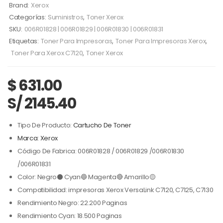
Brand:
Xerox
Categorías:
Suministros
,
Toner Xerox
SKU:
006R01828 | 006R01829 | 006R01830 | 006R01831
Etiquetas:
Toner Para Impresoras
,
Toner Para Impresoras Xerox
,
Toner Para Xerox C7120
,
Toner Xerox
$
631.00
S/ 2145.40
Tipo De Producto:
Cartucho De Toner
Marca: Xerox
Código De Fabrica: 006R01828 / 006R01829 /006R01830
/006R01831
Color: Negro⚫ Cyan🔵 Magenta🔴 Amarillo🟡
Compatibilidad: impresoras Xerox VersaLink C7120, C7125, C7130
Rendimiento Negro: 22.200 Paginas
Rendimiento Cyan: 18.500 Paginas