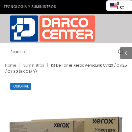
$
CNOLOGIA Y SUMINISTROS
USD
|
|
Home
Suministros
Kit De Toner Xerox VersaLink C7120 / C7125
/ C7130 (BK C M Y)
ORIGINAL