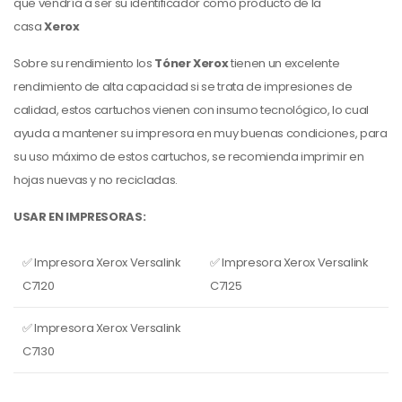
que vendría a ser su identificador como producto de la
casa
Xerox
Sobre su rendimiento los
Tóner Xerox
tienen un excelente
rendimiento de alta capacidad si se trata de impresiones de
calidad, estos cartuchos vienen con insumo tecnológico, lo cual
ayuda a mantener su impresora en muy buenas condiciones, para
su uso máximo de estos cartuchos, se recomienda imprimir en
hojas nuevas y no recicladas.
USAR EN IMPRESORAS:
✅ Impresora Xerox Versalink
✅ Impresora Xerox Versalink
C7120
C7125
✅ Impresora Xerox Versalink
C7130