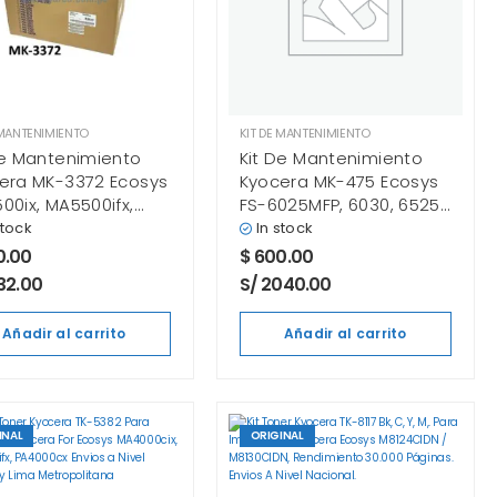
 MANTENIMIENTO
KIT DE MANTENIMIENTO
De Mantenimiento
Kit De Mantenimiento
era MK-3372 Ecosys
Kyocera MK-475 Ecosys
00ix, MA5500ifx,
FS-6025MFP, 6030, 6525,
00x (220v)
6530 Original
stock
In stock
0.00
$
600.00
32.00
S/ 2040.00
Añadir al carrito
Añadir al carrito
INAL
ORIGINAL