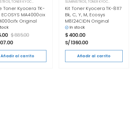
ISTROS
,
TONER KYOCERA
SUMINISTROS
,
TONER KYOCERA
De Toner Kyocera TK-
Kit Toner Kyocera TK-8117
 ECOSYS MA4000cix
Bk, C, Y, M, Ecosys
4000cifx Original
M8124CIDN Original
stock
In stock
.00
$
885.00
$
400.00
907.00
S/ 1360.00
Añadir al carrito
Añadir al carrito