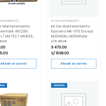
 MANTENIMIENTO
KIT DE MANTENIMIENTO
De Mantenimiento
Kit De Mantenimiento
Lexmark 41X2351
Kyocera MK-1175 Ecosys
1 / MX722 / MS826
M2040dn, M2640idw
nal
stock
In stock
.00
$
470.00
95.00
S/ 1598.00
Añadir al carrito
Añadir al carrito
INAL
ORIGINAL