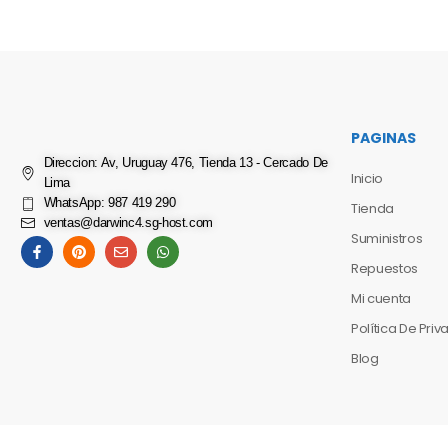
PAGINAS
Direccion: Av, Uruguay 476, Tienda 13 - Cercado De
Inicio
Lima
WhatsApp: 987 419 290
Tienda
ventas@darwinc4.sg-host.com
Suministros
Repuestos
Mi cuenta
Política De Pri
Blog