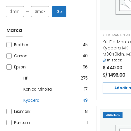
Go
Marca
KIT DE MANTENIMI
Kit De Mant
Brother
45
Kyocera MK-
M3040idn, M
Canon
40
Original
In stock
Epson
96
$
440.00
S/ 1496.00
HP
275
Añadir a
Konica Minolta
17
Kyocera
49
Lexmark
8
ORIGINAL
Pantum
1