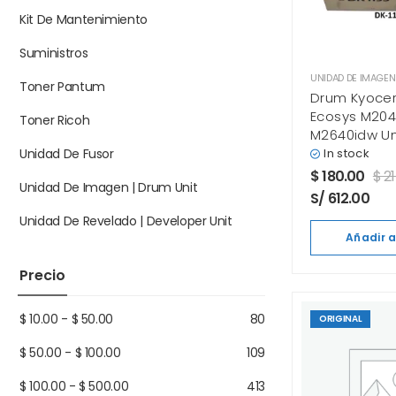
Kit De Mantenimiento
Suministros
Toner Pantum
Drum Kyocer
Ecosys M204
Toner Ricoh
M2640idw U
Imagen Orig
In stock
Unidad De Fusor
$
180.00
$
21
Unidad De Imagen | Drum Unit
S/ 612.00
Unidad De Revelado | Developer Unit
Añadir a
Precio
$
10.00
-
$
50.00
80
ORIGINAL
$
50.00
-
$
100.00
109
$
100.00
-
$
500.00
413