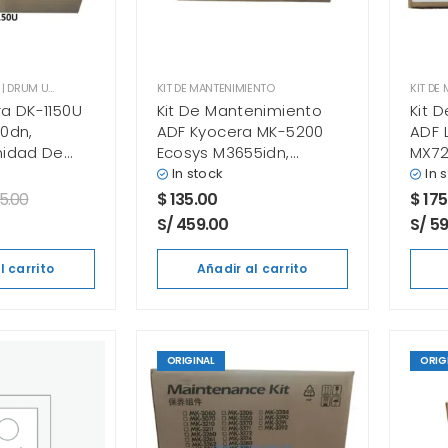
UNIDAD DE IMAGEN | DRUM UNIT
,
UNIDAD DE IMAGEN XEROX
KIT DE MANTENIMIENTO
KIT DE
a DK-1150U
Kit De Mantenimiento
Kit 
0dn,
ADF Kyocera MK-5200
ADF 
nidad De
Ecosys M3655idn,
MX72
inal
M3660idw Original
Origi
In stock
In 
5.00
$
135.00
$
175
S/ 459.00
S/ 5
l carrito
Añadir al carrito
ORIGINAL
ORIG