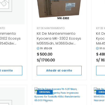
ENTO
KIT DE MANTENIMIENTO
KIT DE
enimiento
Kit De Mantenimiento
Kit 
3102 Ecosys
Kyocera MK-3302 Ecosys
Kyoc
3540idw
M3655idn, M3660idw
MA45
Original
PA55
In stock
In 
$
500.00
$
48
S/ 1700.00
S/ 16
l carrito
Añadir al carrito
ORIGINAL
ORIG