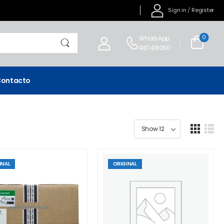
Sign in
/
Register
0
WhatsApp
987419290
ontacto
INAL
ORIGINAL