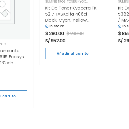
SUMINISTROS
,
TONER KYOCERA
SUMIN
Kit De Toner Kyocera TK-
Kit 
5217 TASKalfa 406ci
5382
Black, Cyan, Yellow,
/ MA
Magenta
In stock
In 
$
280.00
$
290.00
$
855
S/ 952.00
S/ 2
ENTO
enimiento
Añadir al carrito
6115 Ecosys
132idn
l carrito