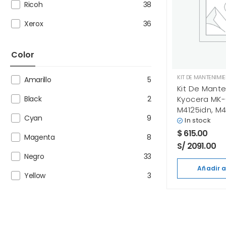
Ricoh
38
Xerox
36
Color
KIT DE MANTENIMI
Amarillo
5
Kit De Mant
Kyocera MK-
Black
2
M4125idn, M4
Cyan
9
Original
In stock
$
615.00
Magenta
8
S/ 2091.00
Negro
33
Añadir a
Yellow
3