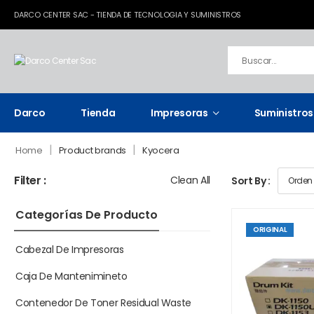
DARCO CENTER SAC - TIENDA DE TECNOLOGIA Y SUMINISTROS
Darco
Tienda
Impresoras
Suministros
|
|
Home
Product brands
Kyocera
Filter :
Clean All
Sort By :
Categorías De Producto
ORIGINAL
Cabezal De Impresoras
Caja De Mantenimineto
Contenedor De Toner Residual Waste