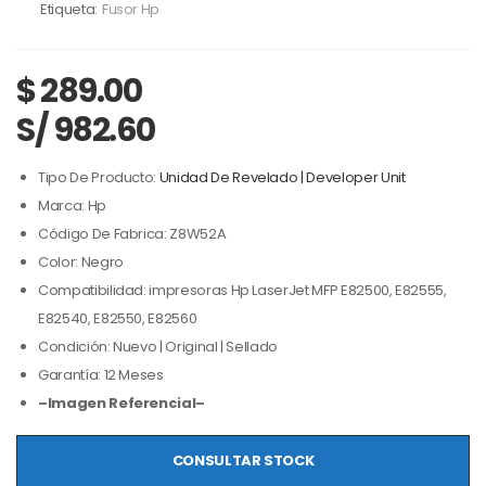
Etiqueta:
Fusor Hp
$
289.00
S/ 982.60
Tipo De Producto:
Unidad De Revelado | Developer Unit
Marca: Hp
Código De Fabrica: Z8W52A
Color: Negro
Compatibilidad: impresoras Hp LaserJet MFP E82500, E82555,
E82540, E82550, E82560
Condición: Nuevo | Original | Sellado
Garantía: 12 Meses
–Imagen Referencial–
CONSULTAR STOCK