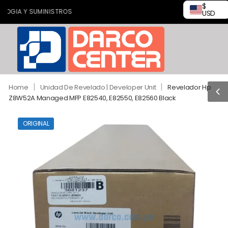
$
IA Y SUMINISTROS
USD
|
|
Home
Unidad De Revelado | Developer Unit
Revelador Hp
Z8W52A Managed MFP E82540, E82550, E82560 Black
ORIGINAL