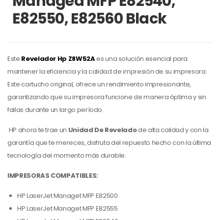
Managed MFP E82540,
E82550, E82560 Black
Este
Revelador Hp Z8W52A
es una solución esencial para
mantener la eficiencia y la calidad de impresión de su impresora.
Este cartucho original, ofrece un rendimiento impresionante,
garantizando que su impresora funcione de manera óptima y sin
fallas durante un largo período.
HP ahora te trae un
Unidad De Revelado
de alta calidad y con la
garantía que te mereces, disfruta del repuesto hecho con la última
tecnología del momento más durable.
IMPRESORAS COMPATIBLES:
HP LaserJet Managet MFP E82500
HP LaserJet Managet MFP E82555