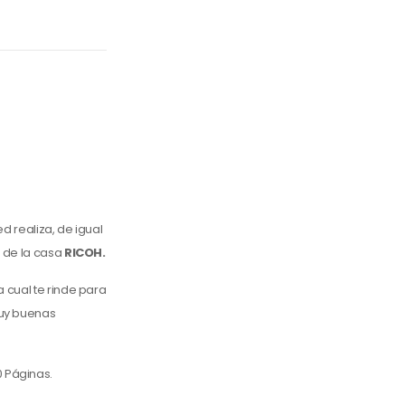
d realiza, de igual
o de la casa
RICOH.
a cual te rinde para
muy buenas