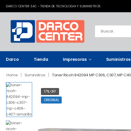
DARCO CENTER SAC - TIENDA DE TECNOLOGIA Y SUMINISTROS
Darco
Tienda
Impresoras
Suministros
|
|
Home
Suministros
Toner Ricoh 842094 MP C306, C307, MP C40
17% OFF
ORIGINAL