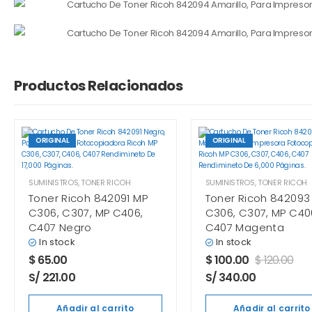
Productos Relacionados
ORIGINAL
ORIGINAL
SUMINISTROS
,
TONER RICOH
SUMINISTROS
,
TONER RICOH
Toner Ricoh 842091 MP
Toner Ricoh 842093
C306, C307, MP C406,
C306, C307, MP C40
C407 Negro
C407 Magenta
In stock
In stock
$
65.00
$
100.00
$
120.00
S/ 221.00
S/ 340.00
Añadir al carrito
Añadir al carrito