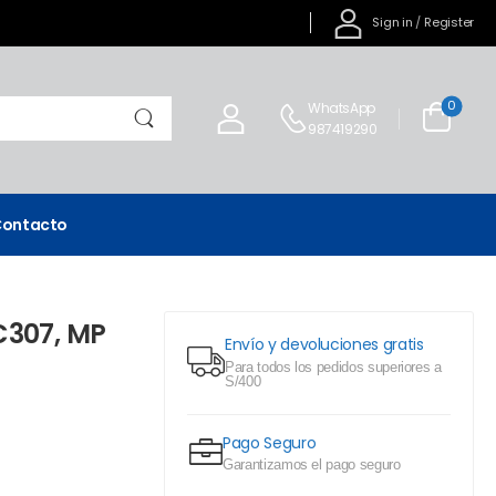
Sign in
/
Register
0
WhatsApp
987419290
ontacto
C307, MP
Envío y devoluciones gratis
Para todos los pedidos superiores a
S/400
Pago Seguro
Garantizamos el pago seguro