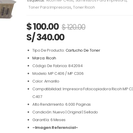
Etiquetas:
Ricoh MP C406
,
Suministros Para Impresora
,
Toner Para Impresoras
,
Toner Ricoh
$
100.00
$
120.00
S/ 340.00
Tipo De Producto:
Cartucho De Toner
Marca: Ricoh
Código De Fabrica: 842094
Modelo: MP C406 / MP C306
Color: Amarillo
Compatibilidad: Impresora Fotocopiadora Ricoh MP C3
C407
Alto Rendimiento: 6.000 Paginas
Condición: Nuevo | Original | Sellado
Garantía: 6 Meses
–Imagen Referencial–