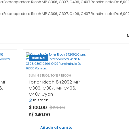
M
ORIGINAL
SUMINISTROS
,
TONER RICOH
 MP
Toner Ricoh 842092 MP
6,
C306, C307, MP C406,
C407 Cyan
In stock
$
100.00
$
120.00
S/ 340.00
Añadir al carrito