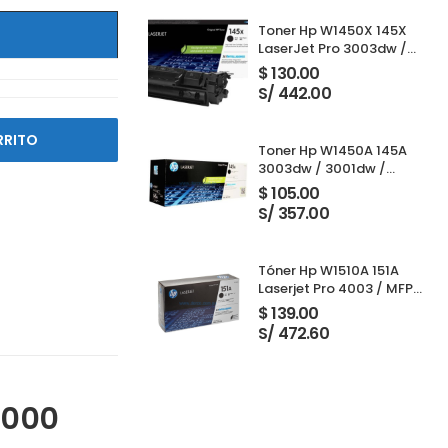
Toner Hp W1450X 145X
LaserJet Pro 3003dw /
3001dw / 3001dwe /
$
130.00
3101fdw / 3103fdw Black
S/ 442.00
RRITO
Toner Hp W1450A 145A
3003dw / 3001dw /
3001dwe / 3101fdw /
$
105.00
3103fdw Black 1,700
S/ 357.00
Paginas
Tóner Hp W1510A 151A
Laserjet Pro 4003 / MFP
4103 Black 3,050 Páginas
$
139.00
S/ 472.60
,000