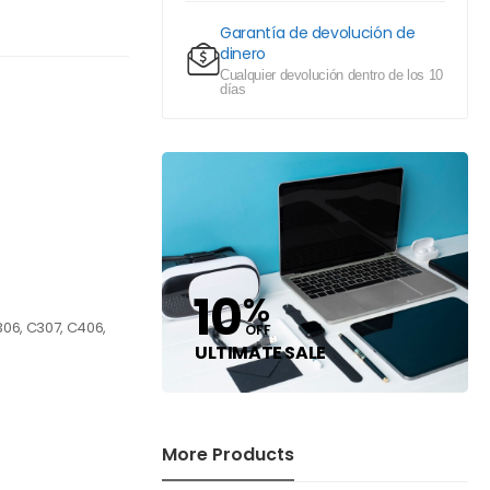
Garantía de devolución de
dinero
Cualquier devolución dentro de los 10
días
10
%
06, C307, C406,
OFF
ULTIMATE SALE
More Products