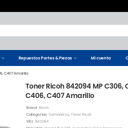
Repuestos Partes & Piezas
Mi cuenta
C
6, C407 Amarillo
Toner Ricoh 842094 MP C306, 
C406, C407 Amarillo
Brand:
Ricoh
Categorías:
Suministros
,
Toner Ricoh
SKU:
842094