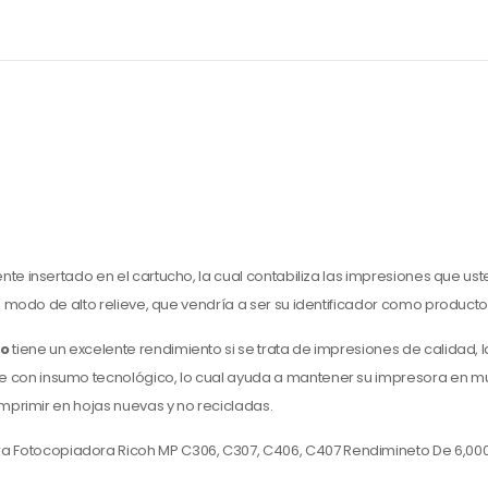
ente insertado en el cartucho, la cual contabiliza las impresiones que uste
 modo de alto relieve, que vendría a ser su identificador como product
lo
tiene un excelente rendimiento si se trata de impresiones de calidad, l
 con insumo tecnológico, lo cual ayuda a mantener su impresora en 
primir en hojas nuevas y no recicladas.