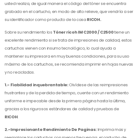
usted realiza, de igual manera el código del tóner se encuentra
grabado en el cartucho, en modo de alto relieve, que vendría a ser
su identificador como producto de la casa
RICOH.
Sobre su rendimiento los
Tóner ricoh IM C2000 / C2500
tiene un
excelente rendimiento si se trata de impresiones de calidad, estos
cartuchos vienen con insumo tecnológico, lo cual ayuda a
mantener su impresora en muy buenas condiciones, para su uso
máximo de los cartuchos, se recomienda imprimir en hojas nuevas
y no recicladas.
1.- Fiabilidad inquebrantable:
Olvídese de las reimpresiones
frustrantes y de la perdida de tiempo, cuente con un rendimiento
uniforme e impecable desde la primera página hasta la última,
gracias a los rigurosos estándares de calidad y pruebas de
RICOH
.
2.-Impresionante Rendimiento De Paginas:
Imprima mas y
reemplace los cartuchos con menos frecuencia, el cartucho de