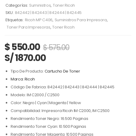
Categorías:
Suministros
,
Toner Ricoh
SKU:
842442 | 842443 | 842444 | 842445
Etiquetas:
Ricoh MP C406
,
Suministros Para Impresora
,
Toner Para Impresoras
,
Toner Ricoh
$
550.00
$
575.00
S/ 1870.00
Tipo De Producto:
Cartucho De Toner
Marca: Ricoh
Código De Fabrica: 842442 | 842443 | 842444 | 842445
Modelo: IM C2000 / C2500
Color: Negro | Cyan | Magenta | Yellow
Compatibilidad: Impresora Ricoh IM C2000, IM C2500
Rendimiento Toner Negro: 16.500 Paginas
Rendimiento Toner Cyan: 10.500 Paginas
Rendimiento Toner Magenta: 10.500 Paginas