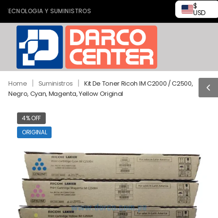
$
NOLOGIA Y SUMINISTROS
USD
|
|
Home
Suministros
Kit De Toner Ricoh IM C2000 / C2500,
Negro, Cyan, Magenta, Yellow Original
4% OFF
ORIGINAL