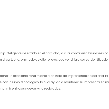
hip inteligente insertado en el cartucho, la cual contabiliza las impresio
n el cartucho, en modo de alto relieve, que vendría a ser su identificad
o
tiene un excelente rendimiento si se trata de impresiones de calidad, la 
 con insumo tecnológico, lo cual ayuda a mantener su impresora en 
primir en hojas nuevas y no recicladas.