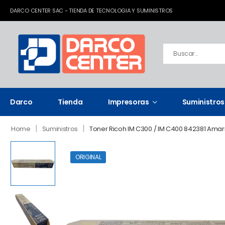
DARCO CENTER SAC - TIENDA DE TECNOLOGIA Y SUMINISTROS
Darco
Tienda
Impresoras
Suministros
|
|
Home
Suministros
Toner Ricoh IM C300 / IM C400 842381 Amari
ORIGINAL