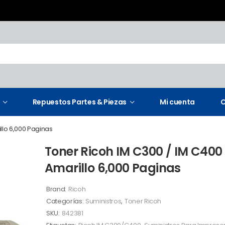
Repuestos Partes & Piezas
Mi cuenta
C
llo 6,000 Paginas
Toner Ricoh IM C300 / IM C400
Amarillo 6,000 Paginas
Brand:
Ricoh
Categorías:
Suministros
,
Toner Ricoh
SKU:
842381