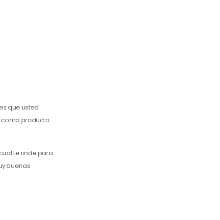
nes que usted
or como producto
cual te rinde para
muy buenas