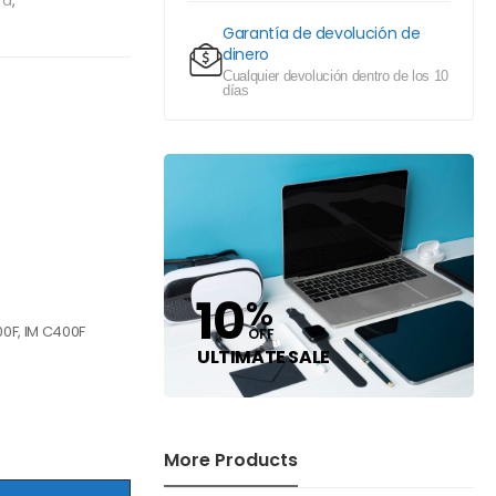
ra
,
Garantía de devolución de
dinero
Cualquier devolución dentro de los 10
días
10
%
00F, IM C400F
OFF
ULTIMATE SALE
More Products