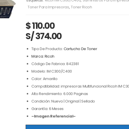
Etiquetas:
Ricoh IM C300/C400
,
Suministros Para Impreso
Toner Para Impresoras
,
Toner Ricoh
$
110.00
S/ 374.00
Tipo De Producto:
Cartucho De Toner
Marca: Ricoh
Código De Fabrica: 842381
Modelo: IM C300/C400
Color: Amarillo
Compatibilidad: impresoras Multifuncional Ricoh IM C3
Alto Rendimiento: 6.000 Paginas
Condición: Nuevo | Original | Sellado
Garantía: 6 Meses
–Imagen Referencial–