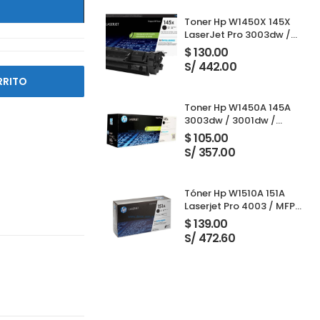
Toner Hp W1450X 145X
LaserJet Pro 3003dw /
3001dw / 3001dwe /
$
130.00
3101fdw / 3103fdw Black
S/ 442.00
RRITO
Toner Hp W1450A 145A
3003dw / 3001dw /
3001dwe / 3101fdw /
$
105.00
3103fdw Black 1,700
S/ 357.00
Paginas
Tóner Hp W1510A 151A
Laserjet Pro 4003 / MFP
4103 Black 3,050 Páginas
$
139.00
S/ 472.60