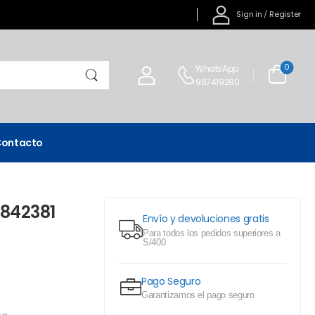
Sign in
/
Register
0
WhatsApp
987419290
ontacto
 842381
Envío y devoluciones gratis
Para todos los pedidos superiores a
S/400
Pago Seguro
Garantizamos el pago seguro