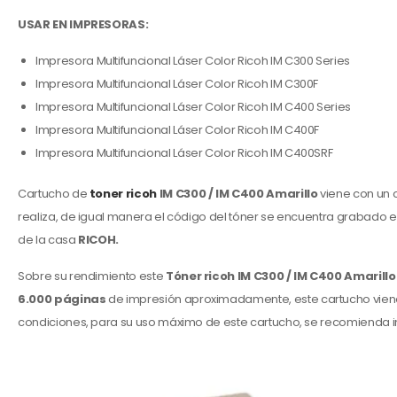
USAR EN IMPRESORAS:
Impresora Multifuncional Láser Color Ricoh IM C300 Series
Impresora Multifuncional Láser Color Ricoh IM C300F
Impresora Multifuncional Láser Color Ricoh IM C400 Series
Impresora Multifuncional Láser Color Ricoh IM C400F
Impresora Multifuncional Láser Color Ricoh IM C400SRF
Cartucho de
toner ricoh
IM C300 / IM C400 Amarillo
viene con un c
realiza, de igual manera el código del tóner se encuentra grabado e
de la casa
RICOH.
Sobre su rendimiento este
Tóner ricoh IM C300 / IM C400 Amarill
6.000 páginas
de impresión aproximadamente, este cartucho viene
condiciones, para su uso máximo de este cartucho, se recomienda im