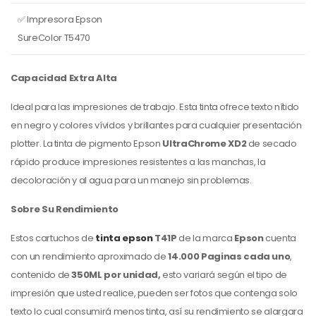
✅ Impresora Epson
SureColor T5470
Capacidad Extra Alta
Ideal para las impresiones de trabajo. Esta tinta ofrece texto nítido
en negro y colores vívidos y brillantes para cualquier presentación
plotter. La tinta de pigmento Epson
UltraChrome XD2
de secado
rápido produce impresiones resistentes a las manchas, la
decoloración y al agua para un manejo sin problemas.
Sobre Su Rendimiento
Estos cartuchos de
tinta epson
T41P
de la marca
Epson
cuenta
con un rendimiento aproximado de
14.000 Paginas cada uno
,
contenido de
350ML por unidad,
esto variará según el tipo de
impresión que usted realice, pueden ser fotos que contenga solo
texto lo cual consumirá menos tinta, así su rendimiento se alargara