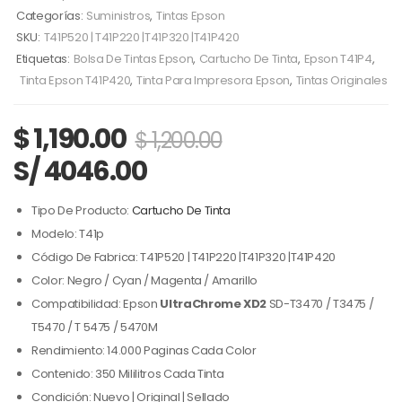
Categorías:
Suministros
,
Tintas Epson
SKU:
T41P520 | T41P220 |T41P320 |T41P420
Etiquetas:
Bolsa De Tintas Epson
,
Cartucho De Tinta
,
Epson T41P4
,
Tinta Epson T41P420
,
Tinta Para Impresora Epson
,
Tintas Originales
$
1,190.00
$
1,200.00
S/ 4046.00
Tipo De Producto:
Cartucho De Tinta
Modelo: T41p
Código De Fabrica: T41P520 | T41P220 |T41P320 |T41P420
Color: Negro / Cyan / Magenta / Amarillo
Compatibilidad: Epson
UltraChrome XD2
SD-T3470 / T3475 /
T5470 / T 5475 / 5470M
Rendimiento: 14.000 Paginas Cada Color
Contenido: 350 Mililitros Cada Tinta
Condición: Nuevo | Original | Sellado