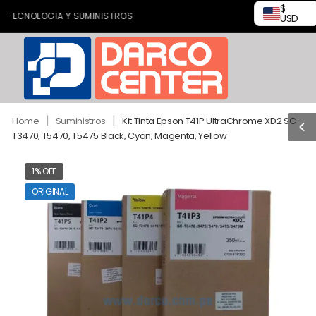
$
ECNOLOGIA Y SUMINISTROS
USD
|
|
Home
Suministros
Kit Tinta Epson T41P UltraChrome XD2 SC-
T3470, T5470, T5475 Black, Cyan, Magenta, Yellow
1% OFF
ORIGINAL