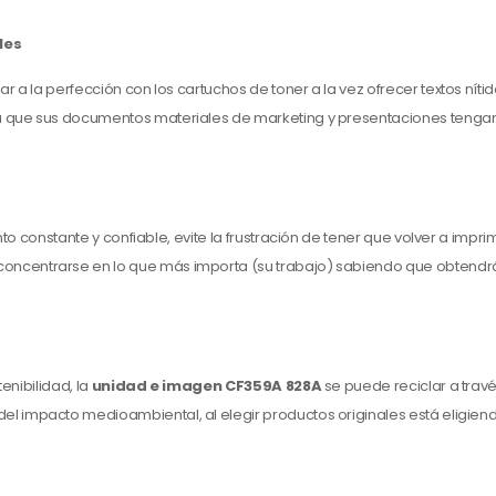
les
a la perfección con los cartuchos de toner a la vez ofrecer textos nítid
iza que sus documentos materiales de marketing y presentaciones tenga
o constante y confiable, evite la frustración de tener que volver a impri
 concentrarse en lo que más importa (su trabajo) sabiendo que obtend
enibilidad, la
unidad e imagen
CF359A 828A
se puede reciclar a trav
del impacto medioambiental, al elegir productos originales está eligie