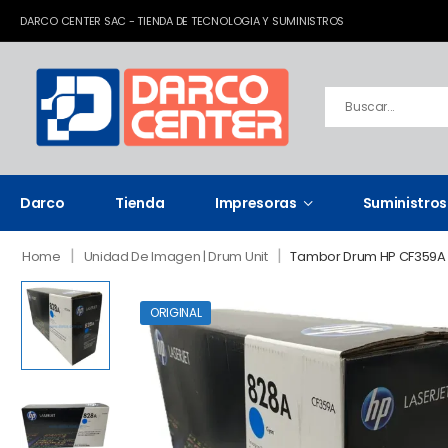
DARCO CENTER SAC - TIENDA DE TECNOLOGIA Y SUMINISTROS
Darco
Tienda
Impresoras
Suministros
|
|
Home
Unidad De Imagen | Drum Unit
Tambor Drum HP CF359A 
ORIGINAL