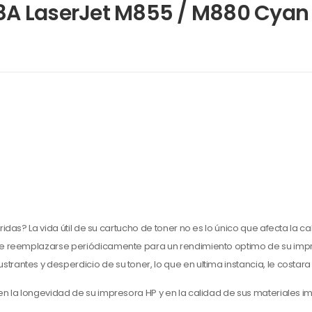
A LaserJet M855 / M880 Cyan
as? La vida útil de su cartucho de toner no es lo único que afecta la ca
be reemplazarse periódicamente para un rendimiento optimo de su imp
ntes y desperdicio de su toner, lo que en ultima instancia, le costara
 en la longevidad de su impresora HP y en la calidad de sus materiales i