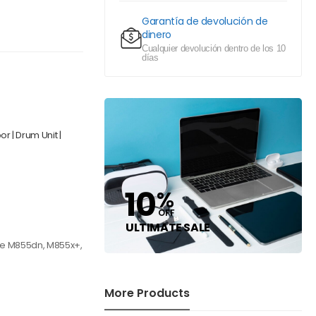
Garantía de devolución de
dinero
Cualquier devolución dentro de los 10
días
 | Drum Unit |
10
%
OFF
ULTIMATE SALE
se M855dn, M855x+,
More Products