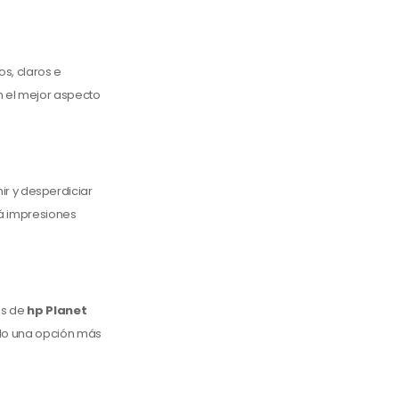
os, claros e
n el mejor aspecto
mir y desperdiciar
rá impresiones
és de
hp Planet
ndo una opción más