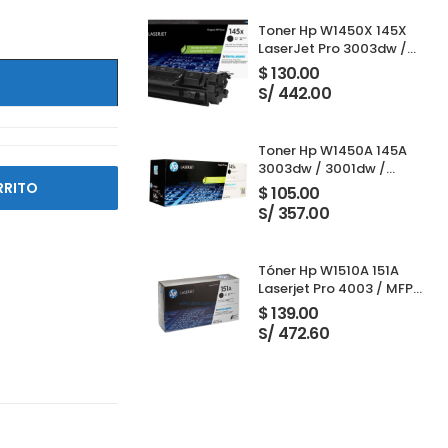
Toner Hp W1450X 145X
LaserJet Pro 3003dw /
3001dw / 3001dwe /
$
130.00
3101fdw / 3103fdw Black
S/ 442.00
Toner Hp W1450A 145A
3003dw / 3001dw /
3001dwe / 3101fdw /
RRITO
$
105.00
3103fdw Black 1,700
S/ 357.00
Paginas
Tóner Hp W1510A 151A
Laserjet Pro 4003 / MFP
4103 Black 3,050 Páginas
$
139.00
S/ 472.60