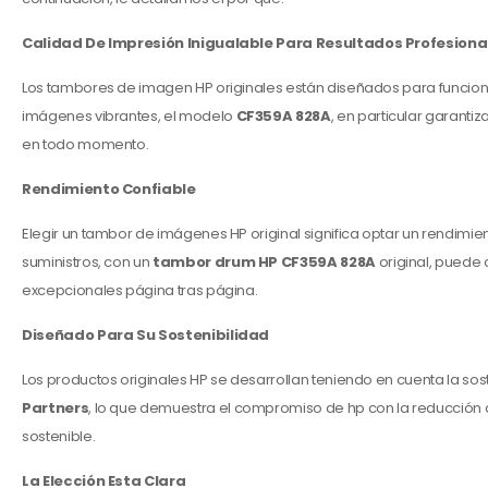
Calidad De Impresión Inigualable Para Resultados Profesiona
Los tambores de imagen HP originales están diseñados para funcionar 
imágenes vibrantes, el modelo
CF359A 828A
, en particular garant
en todo momento.
Rendimiento Confiable
Elegir un tambor de imágenes HP original significa optar un rendimient
suministros, con un
tambor drum
HP CF359A 828A
original, puede
excepcionales página tras página.
Diseñado Para Su Sostenibilidad
Los productos originales HP se desarrollan teniendo en cuenta la sost
Partners
, lo que demuestra el compromiso de hp con la reducción 
sostenible.
La Elección Esta Clara