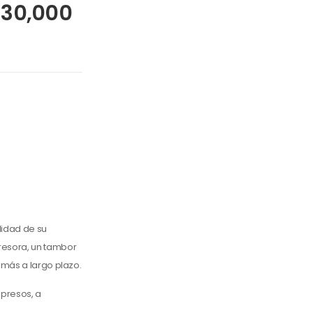
 30,000
lidad de su
resora, un tambor
 más a largo plazo.
mpresos, a