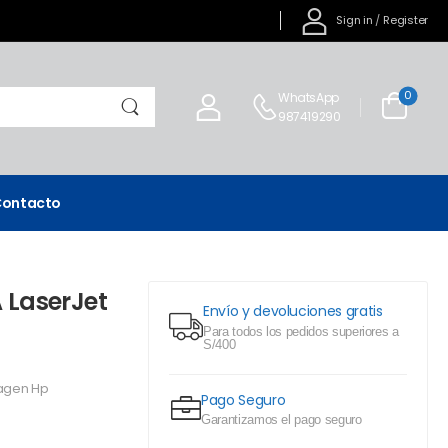
Sign in
/
Register
0
WhatsApp
987419290
ontacto
 LaserJet
Envío y devoluciones gratis
Para todos los pedidos superiores a
S/400
agen Hp
Pago Seguro
Garantizamos el pago seguro