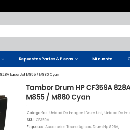
Repuestos Partes & Piezas
Mi cuenta
C
828A LaserJet M855 / M880 Cyan
Tambor Drum HP CF359A 828A
M855 / M880 Cyan
Categorías:
Unidad De Imagen | Drum Unit
,
Unidad De Im
SKU:
CF359A
Etiquetas:
Accesorios Tecnológicos
,
Drum Hp 828A
,