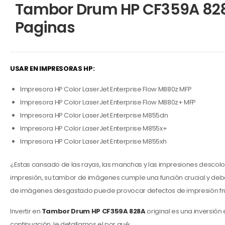
Tambor Drum HP CF359A 828
Paginas
USAR EN IMPRESORAS HP:
Impresora HP Color LaserJet Enterprise Flow M880z MFP
Impresora HP Color LaserJet Enterprise Flow M880z+ MFP
Impresora HP Color LaserJet Enterprise M855dn
Impresora HP Color LaserJet Enterprise M855x+
Impresora HP Color LaserJet Enterprise M855xh
¿Estas cansado de las rayas, las manchas y las impresiones descolorid
impresión, su tambor de imágenes cumple una función crucial y de
de imágenes desgastado puede provocar defectos de impresión frustra
Invertir en
Tambor Drum
HP CF359A 828A
original es una inversión
continuación, le detallamos el por qué: