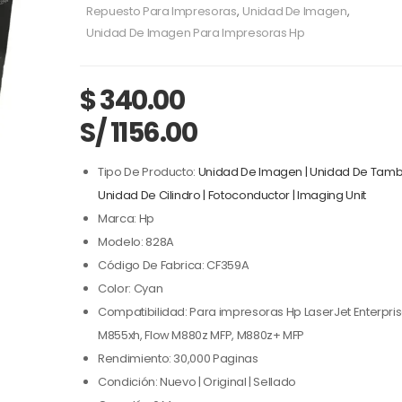
Repuesto Para Impresoras
,
Unidad De Imagen
,
Unidad De Imagen Para Impresoras Hp
$
340.00
S/ 1156.00
Tipo De Producto:
Unidad De Imagen | Unidad De Tambor
Unidad De Cilindro | Fotoconductor | Imaging Unit
Marca: Hp
Modelo: 828A
Código De Fabrica: CF359A
Color: Cyan
Compatibilidad: Para impresoras Hp LaserJet Enterpri
M855xh, Flow M880z MFP, M880z+ MFP
Rendimiento: 30,000 Paginas
Condición: Nuevo | Original | Sellado