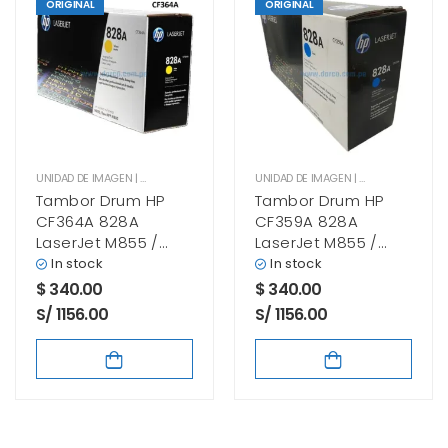
ORIGINAL
ORIGINAL
UNIDAD DE IMAGEN | DRUM UNIT
,
UNIDAD DE IMAGEN HP
UNIDAD DE IMAGEN | DRUM UNIT
,
UNID
Tambor Drum HP
Tambor Drum HP
CF364A 828A
CF359A 828A
LaserJet M855 /
LaserJet M855 /
M880 Amarillo
M880 Cyan
In stock
In stock
$
340.00
$
340.00
S/ 1156.00
S/ 1156.00