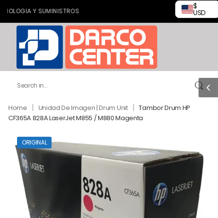
$
OGIA Y SUMINISTROS
USD
|
|
Home
Unidad De Imagen | Drum Unit
Tambor Drum HP
CF365A 828A LaserJet M855 / M880 Magenta
ORIGINAL