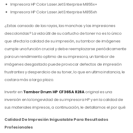
Impresora HP Color LaserJet Enterprise M855x+
Impresora HP Color LaserJet Enterprise M855xh
¿Estas cansado de las rayas, las manchas y las impresiones
descoloridas? La vida útil de su cartucho de toner no es lo único
que afecta la calidad de su impresión, su tambor de imágenes
cumple una función crucial y debe reemplazarse periódicamente
para un rendimiento optimo de su impresora, un tambor de
imágenes desgastado puede provocar defectos de impresión
frustrantes y desperdicio de su toner, lo que en ultima instancia, le
costara más a largo plazo.
Invertir en
Tambor Drum
HP CF365A 828A
original es una
inversión en la longevidad de su impresora HP y en la calidad de
sus materiales impresos, a continuación, le detallamos el por qué:
Calidad De Impresión Inigualable Para Resultados
Profesionales