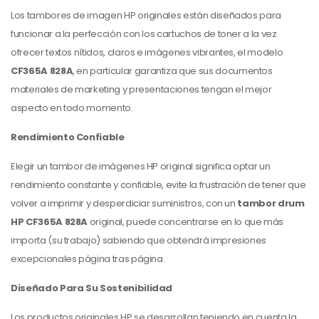
Los tambores de imagen HP originales están diseñados para
funcionar a la perfección con los cartuchos de toner a la vez
ofrecer textos nítidos, claros e imágenes vibrantes, el modelo
CF365A 828A
, en particular garantiza que sus documentos
materiales de marketing y presentaciones tengan el mejor
aspecto en todo momento.
Rendimiento Confiable
Elegir un tambor de imágenes HP original significa optar un
rendimiento constante y confiable, evite la frustración de tener que
volver a imprimir y desperdiciar suministros, con un
tambor drum
HP CF365A 828A
original, puede concentrarse en lo que más
importa (su trabajo) sabiendo que obtendrá impresiones
excepcionales página tras página.
Diseñado Para Su Sostenibilidad
Los productos originales HP se desarrollan teniendo en cuenta la