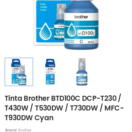
Tinta Brother BTD100C DCP-T230 /
T430W / T530DW / T730DW / MFC-
T930DW Cyan
Brand:
Brother