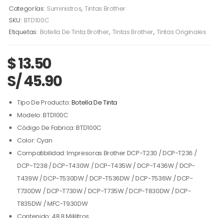
Categorías:
Suministros
,
Tintas Brother
SKU:
BTD100C
Etiquetas:
Botella De Tinta Brother
,
Tintas Brother
,
Tintas Originales
$
13.50
S/ 45.90
Tipo De Producto:
Botella De Tinta
Modelo: BTD100C
Código De Fabrica: BTD100C
Color: Cyan
Compatibilidad: Impresoras Brother DCP-T230 / DCP-T236 /
DCP-T238 / DCP-T430W / DCP-T435W / DCP-T436W / DCP-
T439W / DCP-T530DW / DCP-T536DW / DCP-T536W / DCP-
T730DW / DCP-T730W / DCP-T735W / DCP-T830DW / DCP-
T835DW / MFC-T930DW
Contenido: 48.8 Mililitros