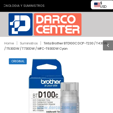
$
OLOGIA Y SUMINISTROS
USD
|
|
Home
Suministros
Tinta Brother BTD100C DCP-T230 / T430W
/ T530DW / T730DW / MFC-T930DW Cyan
ORIGINAL