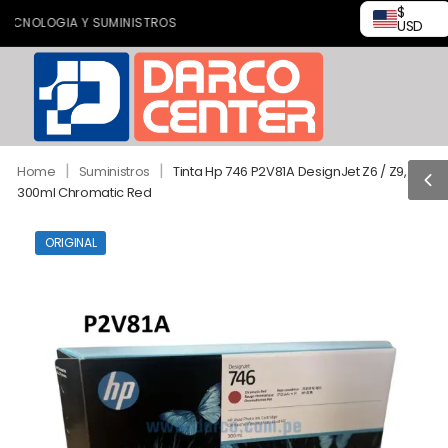
$
OLOGIA Y SUMINISTROS
USD
|
|
Home
Suministros
Tinta Hp 746 P2V81A DesignJet Z6 / Z9,
300ml Chromatic Red
ORIGINAL