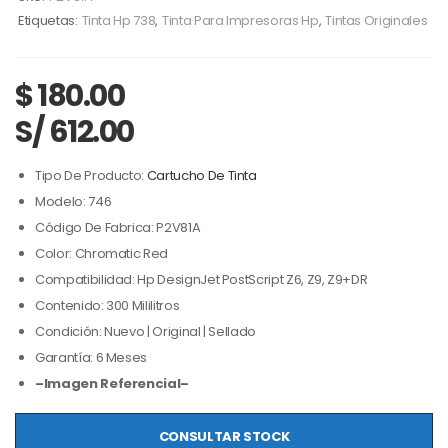
Etiquetas:
Tinta Hp 738
,
Tinta Para Impresoras Hp
,
Tintas Originales
$
180.00
S/ 612.00
Tipo De Producto:
Cartucho De Tinta
Modelo: 746
Código De Fabrica: P2V81A
Color: Chromatic Red
Compatibilidad: Hp DesignJet PostScript Z6, Z9, Z9+DR
Contenido: 300 Mililitros
Condición: Nuevo | Original | Sellado
Garantía: 6 Meses
–Imagen Referencial–
CONSULTAR STOCK