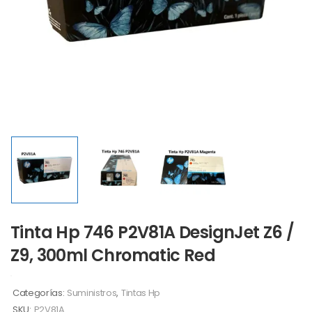
Tinta Hp 746 P2V81A DesignJet Z6 /
Z9, 300ml Chromatic Red
Categorías:
Suministros
,
Tintas Hp
SKU:
P2V81A