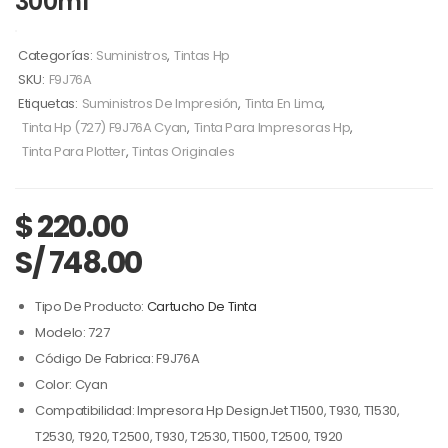
300ml
Categorías:
Suministros
,
Tintas Hp
SKU:
F9J76A
Etiquetas:
Suministros De Impresión
,
Tinta En Lima
,
Tinta Hp (727) F9J76A Cyan
,
Tinta Para Impresoras Hp
,
Tinta Para Plotter
,
Tintas Originales
$
220.00
S/ 748.00
Tipo De Producto:
Cartucho De Tinta
Modelo: 727
Código De Fabrica: F9J76A
Color: Cyan
Compatibilidad: Impresora Hp DesignJet T1500, T930, T1530,
T2530, T920, T2500, T930, T2530, T1500, T2500, T920