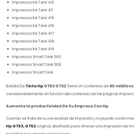
Impresora Ink Tank 410
Impresora Ink Tank 411
Impresora Ink Tank 415
Impresora Ink Tank 416
Impresora Ink Tank 417
Impresora Ink Tank 418
Impresora Ink Tank 419
Impresora Smart Tank 500
Impresora Smart Tank 508
Impresora Smart Tank
Botella De
Tinta Hp
GT53 GT52
Tiene Un contenido de
90 mililitro
considerablemente en función del contenido de las páginas impresas
Aumenta la productividad De Su Empresa Con Hp
Cuando se trata de su necesidad de impresión, no puede conformars
Hp GT53, GT52
original, diseñado para ofrecer una impresión de ma
permitirá a su empresa prosperar.