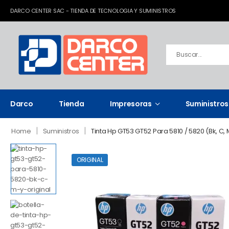
DARCO CENTER SAC - TIENDA DE TECNOLOGIA Y SUMINISTROS
Darco
Tienda
Impresoras
Suministros
|
|
Home
Suministros
Tinta Hp GT53 GT52 Para 5810 / 5820 (Bk, C, M
ORIGINAL