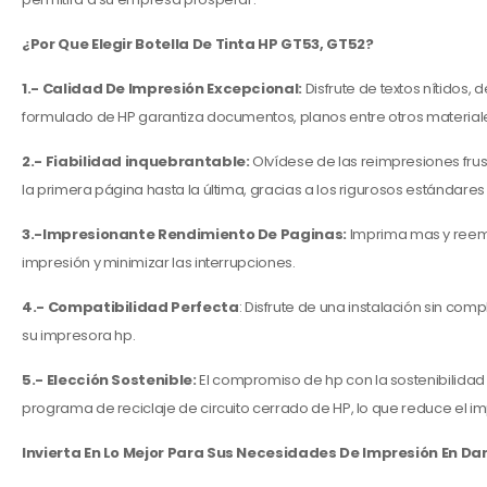
¿Por Que Elegir Botella De Tinta HP GT53, GT52?
1.- Calidad De Impresión Excepcional:
Disfrute de textos nítidos,
formulado de HP garantiza documentos, planos entre otros material
2.- Fiabilidad inquebrantable:
Olvídese de las reimpresiones fru
la primera página hasta la última, gracias a los rigurosos estándare
3.-Impresionante Rendimiento De Paginas:
Imprima mas y reempl
impresión y minimizar las interrupciones.
4.- Compatibilidad Perfecta
: Disfrute de una instalación sin co
su impresora hp.
5.- Elección Sostenible:
El compromiso de hp con la sostenibilidad
programa de reciclaje de circuito cerrado de HP, lo que reduce el 
Invierta En Lo Mejor Para Sus Necesidades De Impresión En Dar