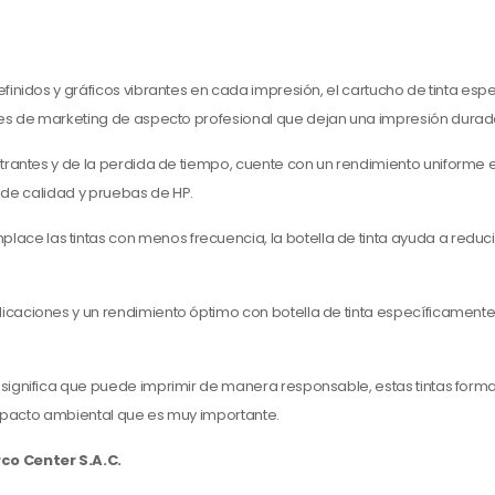
 definidos y gráficos vibrantes en cada impresión, el cartucho de tinta es
es de marketing de aspecto profesional que dejan una impresión durad
strantes y de la perdida de tiempo, cuente con un rendimiento uniform
s de calidad y pruebas de HP.
ace las tintas con menos frecuencia, la botella de tinta ayuda a reduci
mplicaciones y un rendimiento óptimo con botella de tinta específicamen
 significa que puede imprimir de manera responsable, estas tintas forma
impacto ambiental que es muy importante.
co Center S.A.C.