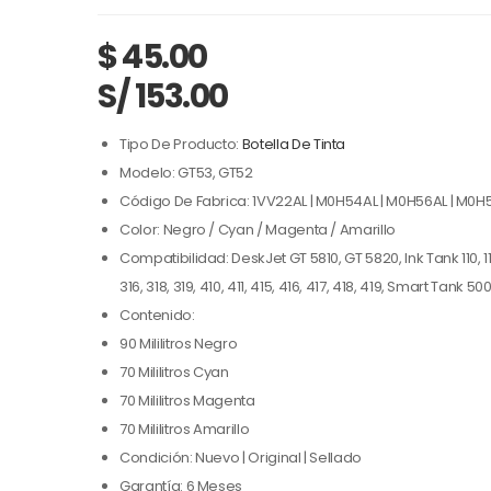
$
45.00
S/ 153.00
Tipo De Producto:
Botella De Tinta
Modelo: GT53, GT52
Código De Fabrica: 1VV22AL | M0H54AL | M0H56AL | M0H
Color: Negro / Cyan / Magenta / Amarillo
Compatibilidad: DeskJet GT 5810, GT 5820, Ink Tank 110, 115, 
316, 318, 319, 410, 411, 415, 416, 417, 418, 419, Smart Tank 50
Contenido:
90 Mililitros Negro
70 Mililitros Cyan
70 Mililitros Magenta
70 Mililitros Amarillo
Condición: Nuevo | Original | Sellado
Garantía: 6 Meses