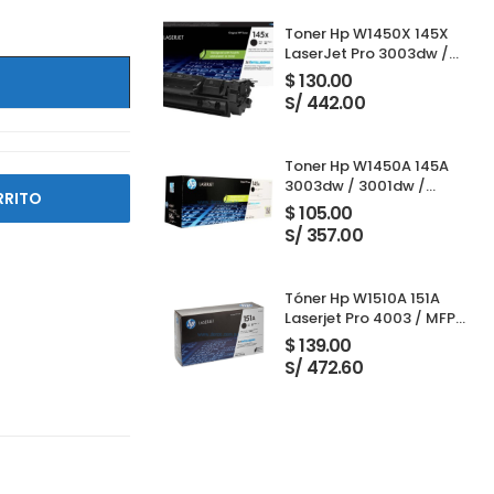
Toner Hp W1450X 145X
LaserJet Pro 3003dw /
3001dw / 3001dwe /
$
130.00
3101fdw / 3103fdw Black
S/ 442.00
Toner Hp W1450A 145A
3003dw / 3001dw /
RRITO
3001dwe / 3101fdw /
$
105.00
3103fdw Black 1,700
S/ 357.00
Paginas
Tóner Hp W1510A 151A
Laserjet Pro 4003 / MFP
4103 Black 3,050 Páginas
$
139.00
S/ 472.60