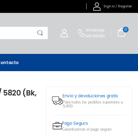
Sign in
/
Register
0
WhatsApp
987419290
ontacto
 5820 (Bk,
Envío y devoluciones gratis
Para todos los pedidos superiores a
S/400
Pago Seguro
Garantizamos el pago seguro