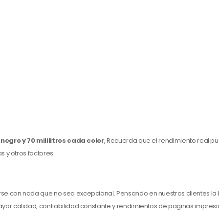
s negro y 70 mililitros cada color
, Recuerda que el rendimiento real pu
 y otros factores.
e con nada que no sea excepcional. Pensando en nuestros clientes la 
yor calidad, confiabilidad constante y rendimientos de paginas impresio