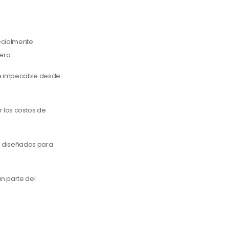
pecialmente
era.
e e impecable desde
r los costos de
te diseñados para
n parte del