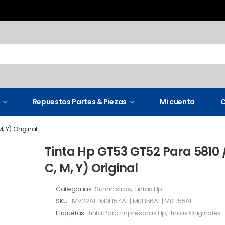
Repuestos Partes & Piezas
Mi cuenta
C
, Y) Original
Tinta Hp GT53 GT52 Para 5810 /
C, M, Y) Original
Categorías:
Suministros
,
Tintas Hp
SKU:
1VV22AL | M0H54AL | M0H56AL | M0H55AL
Etiquetas:
Tinta Para Impresoras Hp
,
Tintas Originales