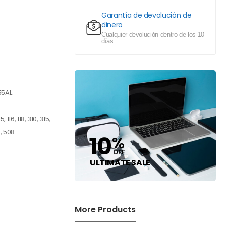
Garantía de devolución de
dinero
Cualquier devolución dentro de los 10
días
55AL
116, 118, 310, 315,
0, 508
10
%
OFF
ULTIMATE SALE
More Products