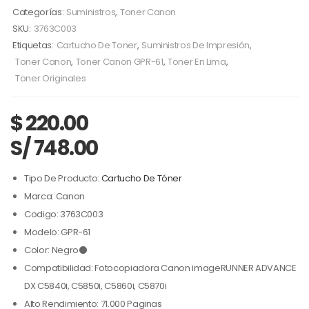
Categorías:
Suministros
,
Toner Canon
SKU:
3763C003
Etiquetas:
Cartucho De Toner
,
Suministros De Impresión
,
Toner Canon
,
Toner Canon GPR-61
,
Toner En Lima
,
Toner Originales
$
220.00
S/ 748.00
Tipo De Producto:
Cartucho De Tóner
Marca: Canon
Codigo: 3763C003
Modelo: GPR-61
Color: Negro⚫
Compatibilidad: Fotocopiadora Canon imageRUNNER ADVANCE
DX C5840i, C5850i, C5860i, C5870i
Alto Rendimiento: 71.000 Paginas