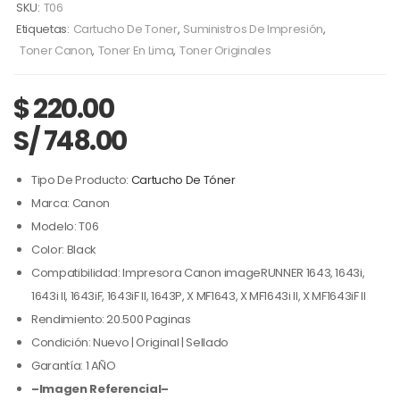
SKU:
T06
Etiquetas:
Cartucho De Toner
,
Suministros De Impresión
,
Toner Canon
,
Toner En Lima
,
Toner Originales
$
220.00
S/ 748.00
Tipo De Producto:
Cartucho De Tóner
Marca: Canon
Modelo: T06
Color: Black
Compatibilidad: Impresora Canon imageRUNNER 1643, 1643i,
1643i II, 1643iF, 1643iF II, 1643P, X MF1643, X MF1643i II, X MF1643iF II
Rendimiento: 20.500 Paginas
Condición: Nuevo | Original | Sellado
Garantía: 1 AÑO
–Imagen Referencial–