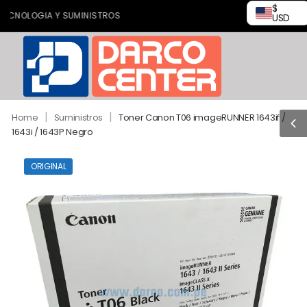
$
OLOGIA Y SUMINISTROS
USD
|
|
Home
Suministros
Toner Canon T06 imageRUNNER 1643if /
1643i / 1643P Negro
ORIGINAL