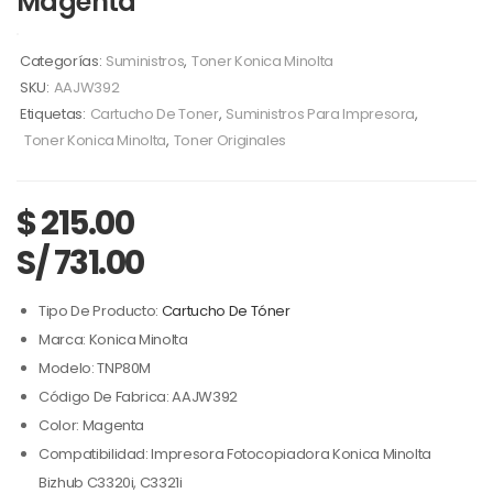
Magenta
Categorías:
Suministros
,
Toner Konica Minolta
SKU:
AAJW392
Etiquetas:
Cartucho De Toner
,
Suministros Para Impresora
,
Toner Konica Minolta
,
Toner Originales
$
215.00
S/ 731.00
Tipo De Producto:
Cartucho De Tóner
Marca: Konica Minolta
Modelo: TNP80M
Código De Fabrica: AAJW392
Color: Magenta
Compatibilidad: Impresora Fotocopiadora Konica Minolta
Bizhub C3320i, C3321i