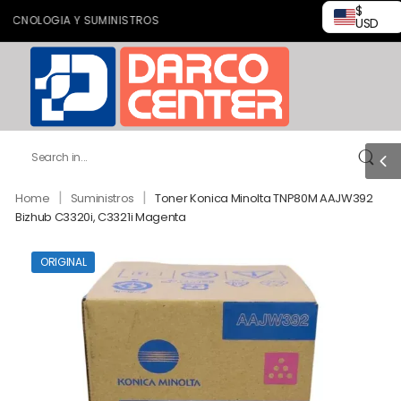
$
OLOGIA Y SUMINISTROS
USD
|
|
Home
Suministros
Toner Konica Minolta TNP80M AAJW392
Bizhub C3320i, C3321i Magenta
ORIGINAL