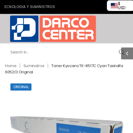
$
CNOLOGIA Y SUMINISTROS
USD
|
|
Home
Suministros
Toner Kyocera TK-8517C Cyan Taskalfa
6052CI Original
ORIGINAL