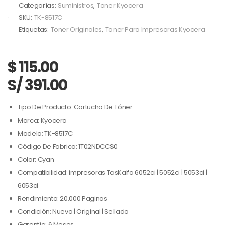
Categorías:
Suministros
,
Toner Kyocera
SKU:
TK-8517C
Etiquetas:
Toner Originales
,
Toner Para Impresoras Kyocera
$
115.00
S/ 391.00
Tipo De Producto: Cartucho De Tóner
Marca: Kyocera
Modelo: TK-8517C
Código De Fabrica: 1T02NDCCS0
Color: Cyan
Compatibilidad: impresoras TasKalfa 6052ci | 5052ci | 5053ci |
6053ci
Rendimiento: 20.000 Paginas
Condición: Nuevo | Original | Sellado
Garantía: 6 Meses