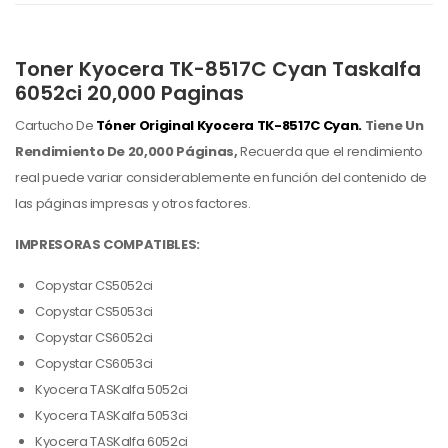
Toner Kyocera TK-8517C Cyan Taskalfa
6052ci 20,000 Paginas
Cartucho De
Tóner Original Kyocera
TK-8517C Cyan.
Tiene Un
Rendimiento De 20,000 Páginas,
Recuerda que el rendimiento
real puede variar considerablemente en función del contenido de
las páginas impresas y otros factores.
IMPRESORAS COMPATIBLES:
Copystar CS5052ci
Copystar CS5053ci
Copystar CS6052ci
Copystar CS6053ci
Kyocera TASKalfa 5052ci
Kyocera TASKalfa 5053ci
Kyocera TASKalfa 6052ci