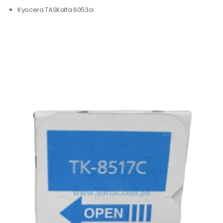
Kyocera TASKalfa 6053ci