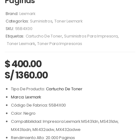
Paginas
Brand:
Lexmark
Categorías:
Suministros
,
Toner Lexmark
SKU:
55B4X00
Etiquetas:
Cartucho De Toner
,
Suministros Para Impresora
,
Toner Lexmark
,
Toner Para Impresoras
$
400.00
S/ 1360.00
Tipo De Producto:
Cartucho De Toner
Marca: Lexmark
Código De Fabrica: 55B4X00
Color: Negro
Compatibilidad: Impresora Lexmark MS431dn, MS431dw,
MX431adn, MX432adw, MX432adwe
Rendimiento Alto: 20.000 Paginas