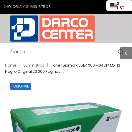
$
LOGIA Y SUMINISTROS
USD
|
|
Home
Suministros
Toner Lexmark 55B4X00 MS431 / MX431
Negro Original 20,000 Paginas
ORIGINAL