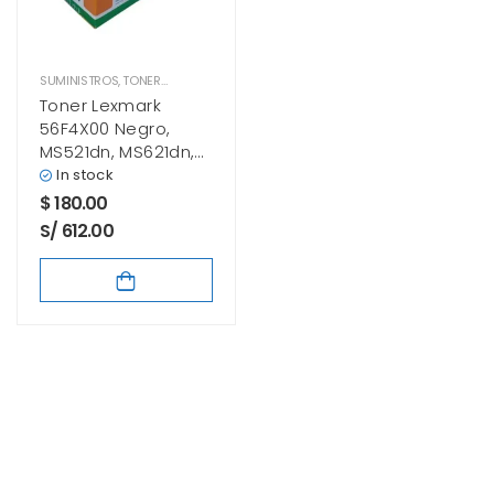
SUMINISTROS
,
TONER LEXMARK
Toner Lexmark
56F4X00 Negro,
MS521dn, MS621dn,
MS622de, MX522,
In stock
MX622adhe
$
180.00
S/ 612.00