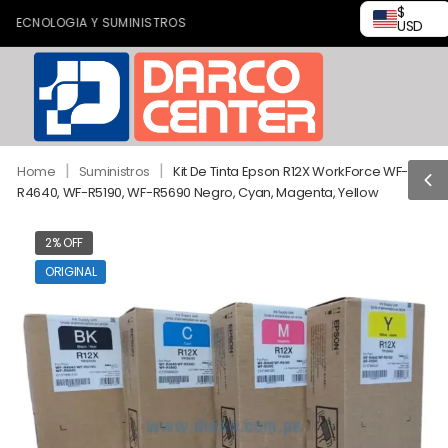
$
NOLOGIA Y SUMINISTROS
USD
|
|
Home
Suministros
Kit De Tinta Epson R12X WorkForce WF-
R4640, WF-R5190, WF-R5690 Negro, Cyan, Magenta, Yellow
2% OFF
ORIGINAL