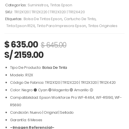
Categorías:
Suministros
,
Tintas Epson
SKU:
TR12X120 | TR12X220 | TR12X320 | TR12X420
Etiquetas:
Bolsa De Tintas Epson
,
Cartucho De Tinta
,
Tinta Epson R12X
,
Tinta Para Impresora Epson
,
Tintas Originales
$
635.00
$
645.00
S/ 2159.00
Tipo De Producto:
Bolsa De Tinta
Modelo: R12X
Código De Fabrica: TR12X120 | TR12X220 | TR12X320 | TR12X420
Color: Negro ⚫ Cyan 🔵 Magenta 🔴 Amarillo 🟡
Compatibilidad: Epson Workforce Pro WF-R464, WF-R5190, WF-
R5690
Condición: Nuevo | Original | Sellado
Garantía: 6 Meses
–Imagen Referencial–