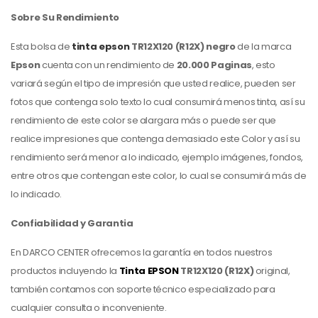
Sobre Su Rendimiento
Esta bolsa de
tinta epson
TR12X120 (R12X) negro
de la marca
Epson
cuenta con un rendimiento de
20.000 Paginas
, esto
variará según el tipo de impresión que usted realice, pueden ser
fotos que contenga solo texto lo cual consumirá menos tinta, así su
rendimiento de este color se alargara más o puede ser que
realice impresiones que contenga demasiado este Color y así su
rendimiento será menor a lo indicado, ejemplo imágenes, fondos,
entre otros que contengan este color, lo cual se consumirá más de
lo indicado.
Confiabilidad y Garantia
En DARCO CENTER ofrecemos la garantía en todos nuestros
productos incluyendo la
Tinta EPSON
TR12X120 (R12X)
original,
también contamos con soporte técnico especializado para
cualquier consulta o inconveniente.