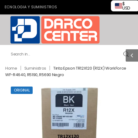
$
CNOLOGIA Y SUMINISTROS
USD
|
|
Home
Suministros
Tinta Epson TR12X120 (R12X) WorkForce
WF-R4640, R5190, R5690 Negro
ORIGINAL