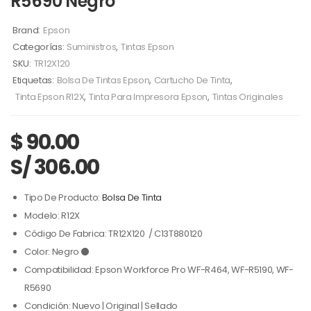
R5690 Negro
Brand:
Epson
Categorías:
Suministros
,
Tintas Epson
SKU:
TR12X120
Etiquetas:
Bolsa De Tintas Epson
,
Cartucho De Tinta
,
Tinta Epson R12X
,
Tinta Para Impresora Epson
,
Tintas Originales
$
90.00
S/ 306.00
Tipo De Producto:
Bolsa De Tinta
Modelo: R12X
Código De Fabrica: TR12X120 / C13T880120
Color: Negro ⚫
Compatibilidad: Epson Workforce Pro WF-R464, WF-R5190, WF-
R5690
Condición: Nuevo | Original | Sellado