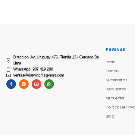
PAGINAS
Direccion: Av, Uruguay 476, Tienda 13 - Cercado De
Inicio
Lima
WhatsApp: 987 419 290
Tienda
ventas@darwinc4.sg-host.com
Suministros
Repuestos
Mi cuenta
Política De Pri
Blog