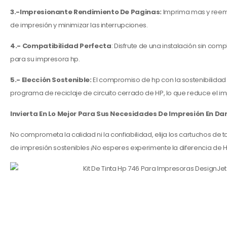
3.-Impresionante Rendimiento De Paginas:
Imprima mas y reempl
de impresión y minimizar las interrupciones.
4.- Compatibilidad Perfecta
: Disfrute de una instalación sin co
para su impresora hp.
5.- Elección Sostenible:
El compromiso de hp con la sostenibilidad
programa de reciclaje de circuito cerrado de HP, lo que reduce el 
Invierta En Lo Mejor Para Sus Necesidades De Impresión En Dar
No comprometa la calidad ni la confiabilidad, elija los cartuchos de
de impresión sostenibles ¡No esperes experimente la diferencia de 