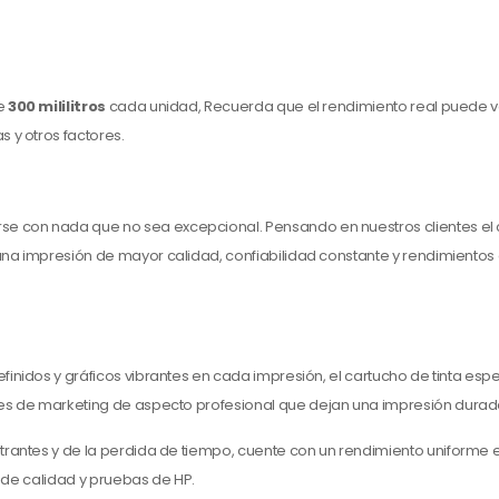
de
300 mililitros
cada unidad, Recuerda que el rendimiento real puede v
 y otros factores.
se con nada que no sea excepcional. Pensando en nuestros clientes el
 una impresión de mayor calidad, confiabilidad constante y rendimientos
 definidos y gráficos vibrantes en cada impresión, el cartucho de tinta es
es de marketing de aspecto profesional que dejan una impresión durad
strantes y de la perdida de tiempo, cuente con un rendimiento uniform
s de calidad y pruebas de HP.