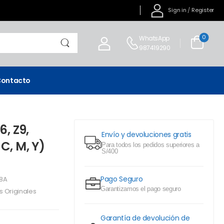
Sign in
/
Register
0
WhatsApp
987419290
ontacto
6, Z9,
Envío y devoluciones gratis
C, M, Y)
Para todos los pedidos superiores a
S/400
Pago Seguro
78A
Garantizamos el pago seguro
as Originales
Garantía de devolución de