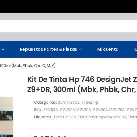
Repuestos Partes & Piezas
Mi cuenta
C
300ml (Mbk, Phbk, Chr, C, M, Y)
Kit De Tinta Hp 746 DesignJet Z
Z9+DR, 300ml (Mbk, Phbk, Chr, 
Categorías:
Suministros
,
Tintas Hp
SKU:
P2V83A | P2V82A | P2V81A | P2V80A | P2V79A | P2V
Etiquetas:
Tinta Hp 738
,
Tinta Para Impresoras Hp
,
Tint