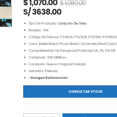
$
1,070.00
$
1,080.00
S/ 3638.00
Tipo De Producto:
Cartucho De Tinta
Modelo: 746
Código De Fabrica: P2V83A | P2V82A | P2V81A | P2V80A 
Color: Matte Black | Photo Black | Chromatic Red | Cyan 
Compatibilidad: Hp DesignJet PostScript Z6, Z9, Z9+DR
Contenido: 300 Mililitros
Condición: Nuevo | Original | Sellado
Garantía: 6 Meses
–Imagen Referencial–
CONSULTAR STOCK