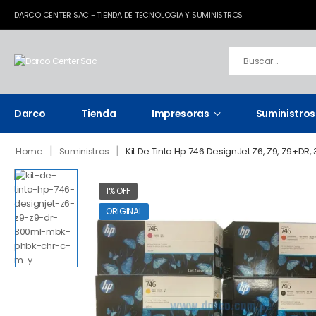
DARCO CENTER SAC - TIENDA DE TECNOLOGIA Y SUMINISTROS
Darco
Tienda
Impresoras
Suministros
|
|
Home
Suministros
Kit De Tinta Hp 746 DesignJet Z6, Z9, Z9+DR, 
1% OFF
ORIGINAL