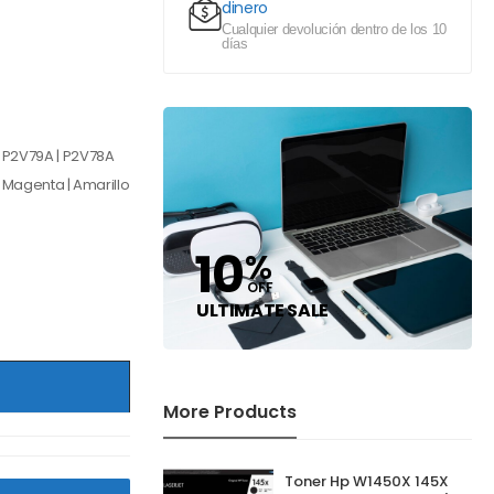
dinero
Cualquier devolución dentro de los 10
días
| P2V79A | P2V78A
| Magenta | Amarillo
10
%
OFF
ULTIMATE SALE
More Products
Toner Hp W1450X 145X