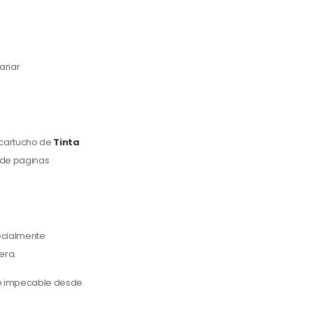
ariar
 cartucho de
Tinta
 de paginas
pecialmente
era.
e e impecable desde