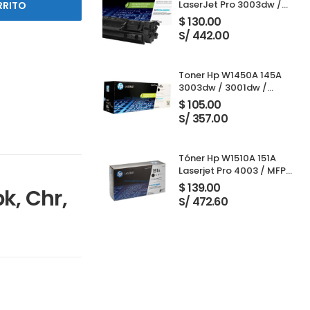
LaserJet Pro 3003dw /
RRITO
3001dw / 3001dwe /
$
130.00
3101fdw / 3103fdw Black
S/ 442.00
Toner Hp W1450A 145A
3003dw / 3001dw /
3001dwe / 3101fdw /
$
105.00
3103fdw Black 1,700
S/ 357.00
Paginas
Tóner Hp W1510A 151A
Laserjet Pro 4003 / MFP
4103 Black 3,050 Páginas
$
139.00
k, Chr,
S/ 472.60