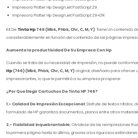
Impresora Plotter Hp DesignJet PostScript Z9
Impresora Plotter Hp DesignJet PostScript Z9+DR
Kit De
Tinta Hp
746 (Mbk, Phbk, Chr, C, M, Y)
. Tiene Un contenido 
considerablemente en función del contenido de las páginas impresas
Aumenta la productividad De Su Empresa Con Hp
Cuando se trata de su necesidad de impresión, no puede conformar
Hp
(746) (Mbk, Phbk, Chr, C, M, Y)
original, diseñado para ofrecer
impresionantes, lo que le permitirá a su empresa prosperar.
¿Por Que Elegir Cartuchos De Tinta HP 746?
1.- Calidad De Impresión Excepcional:
Disfrute de textos nítidos,
formulado de HP garantiza documentos, planos entre otros material
2.- Fiabilidad inquebrantable:
Olvídese de las reimpresiones fru
la primera página hasta la última, gracias a los rigurosos estándare