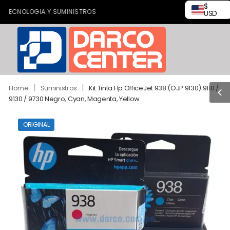
$
CNOLOGIA Y SUMINISTROS
USD
|
|
Home
Suministros
Kit Tinta Hp OfficeJet 938 (OJP 9130) 9110 /
9130 / 9730 Negro, Cyan, Magenta, Yellow
ORIGINAL