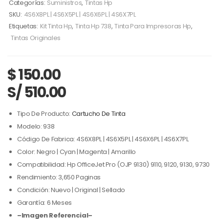
Categorías:
Suministros
,
Tintas Hp
SKU:
4S6X8PL | 4S6X5PL | 4S6X6PL | 4S6X7PL
Etiquetas:
Kit Tinta Hp
,
Tinta Hp 738
,
Tinta Para Impresoras Hp
,
Tintas Originales
$
150.00
S/ 510.00
Tipo De Producto:
Cartucho De Tinta
Modelo: 938
Código De Fabrica: 4S6X8PL | 4S6X5PL | 4S6X6PL | 4S6X7PL
Color: Negro | Cyan | Magenta | Amarillo
Compatibilidad: Hp OfficeJet Pro (OJP 9130) 9110, 9120, 9130, 9730
Rendimiento: 3,650 Paginas
Condición: Nuevo | Original | Sellado
Garantía: 6 Meses
–Imagen Referencial–