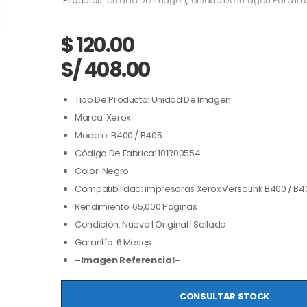
Etiquetas:
Unidad De Imagen
,
Unidad De Imagen Para Im
$
120.00
S/ 408.00
Tipo De Producto: Unidad De Imagen
Marca: Xerox
Modelo: B400 / B405
Código De Fabrica: 101R00554
Color: Negro
Compatibilidad: impresoras Xerox VersaLink B400 / B4
Rendimiento: 65,000 Paginas
Condición: Nuevo | Original | Sellado
Garantía: 6 Meses
–Imagen Referencial–
CONSULTAR STOCK