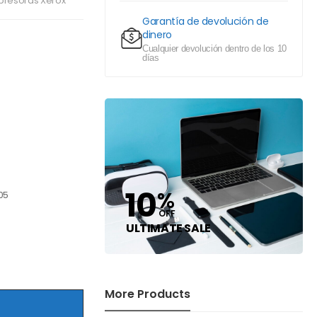
presoras Xerox
Garantía de devolución de
dinero
Cualquier devolución dentro de los 10
días
10
%
05
OFF
ULTIMATE SALE
More Products