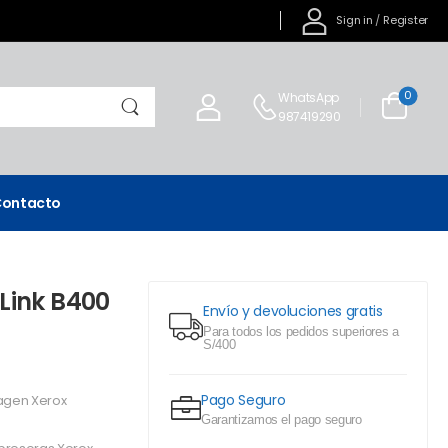
Sign in
/
Register
0
WhatsApp
987419290
ontacto
Link B400
Envío y devoluciones gratis
Para todos los pedidos superiores a
S/400
Pago Seguro
agen Xerox
Garantizamos el pago seguro