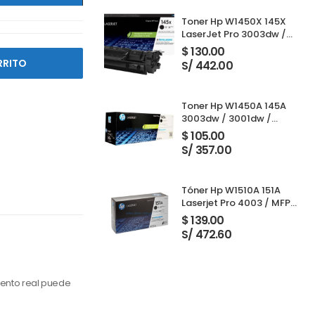
Toner Hp W1450X 145X
LaserJet Pro 3003dw /
3001dw / 3001dwe /
$
130.00
3101fdw / 3103fdw Black
RRITO
S/ 442.00
Toner Hp W1450A 145A
3003dw / 3001dw /
3001dwe / 3101fdw /
$
105.00
3103fdw Black 1,700
S/ 357.00
Paginas
Tóner Hp W1510A 151A
Laserjet Pro 4003 / MFP
4103 Black 3,050 Páginas
$
139.00
S/ 472.60
ento real puede