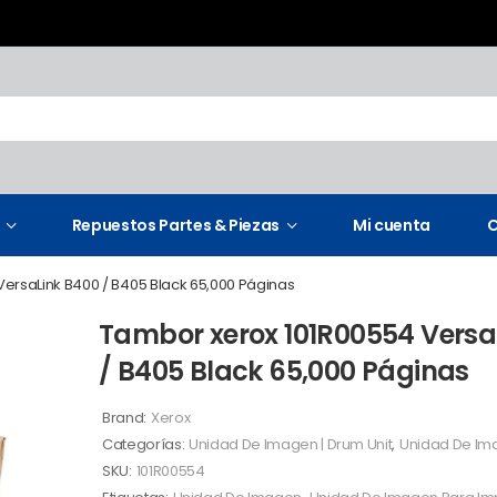
Repuestos Partes & Piezas
Mi cuenta
C
ersaLink B400 / B405 Black 65,000 Páginas
Tambor xerox 101R00554 Versa
/ B405 Black 65,000 Páginas
Brand:
Xerox
Categorías:
Unidad De Imagen | Drum Unit
,
Unidad De Im
SKU:
101R00554