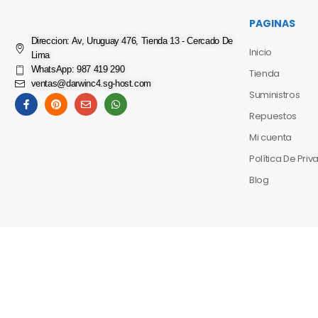
PAGINAS
Direccion: Av, Uruguay 476, Tienda 13 - Cercado De
Inicio
Lima
WhatsApp: 987 419 290
Tienda
ventas@darwinc4.sg-host.com
Suministros
Repuestos
Mi cuenta
Política De Pri
Blog