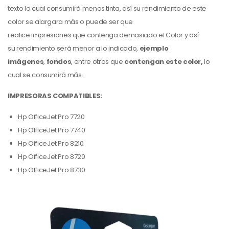
texto lo cual consumirá menos tinta, así su rendimiento de este
color
se alargara más o puede ser que
realice impresiones que contenga demasiado el Color
y así
su rendimiento será menor a lo indicado,
ejemplo
imágenes
,
fondos
,
entre otros que
contengan este color,
lo
cual se consumirá más.
IMPRESORAS COMPATIBLES:
Hp OfficeJet Pro 7720
Hp OfficeJet Pro 7740
Hp OfficeJet Pro 8210
Hp OfficeJet Pro 8720
Hp OfficeJet Pro 8730