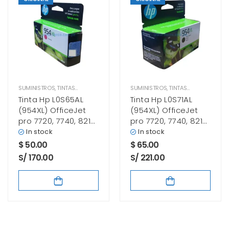
SUMINISTROS
,
TINTAS HP
SUMINISTROS
,
TINTAS HP
Tinta Hp L0S65AL
Tinta Hp L0S71AL
(954XL) OfficeJet
(954XL) OfficeJet
pro 7720, 7740, 8210,
pro 7720, 7740, 8210,
8720, Magenta
8720, Black
In stock
In stock
$
50.00
$
65.00
S/ 170.00
S/ 221.00