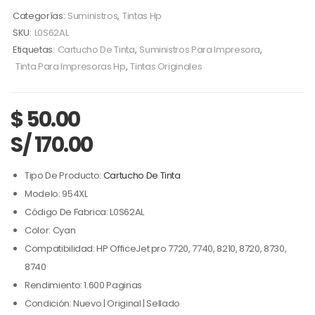
Categorías:
Suministros
,
Tintas Hp
SKU:
L0S62AL
Etiquetas:
Cartucho De Tinta
,
Suministros Para Impresora
,
Tinta Para Impresoras Hp
,
Tintas Originales
$
50.00
S/ 170.00
Tipo De Producto:
Cartucho De Tinta
Modelo: 954XL
Código De Fabrica: L0S62AL
Color: Cyan
Compatibilidad: HP OfficeJet pro 7720, 7740, 8210, 8720, 8730,
8740
Rendimiento: 1.600 Paginas
Condición: Nuevo | Original | Sellado