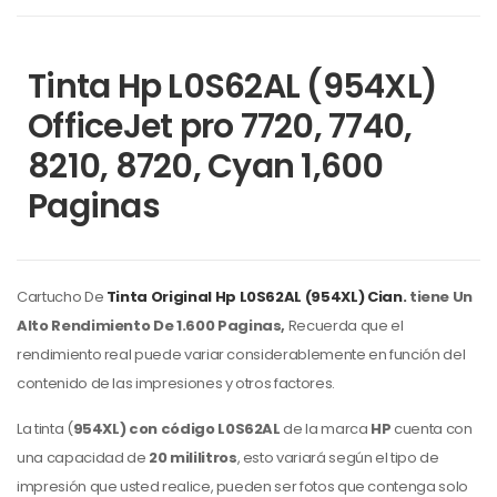
Tinta Hp L0S62AL (954XL)
OfficeJet pro 7720, 7740,
8210, 8720, Cyan 1,600
Paginas
Cartucho De
Tinta Original Hp
L0S62AL (954XL) Cian.
t
iene Un
Alto Rendimiento De 1.6
00 Paginas,
Recuerda que el
rendimiento real puede variar considerablemente en función del
contenido de las impresiones y otros factores.
La tinta (
954XL) con código
L0S62AL
de la marca
HP
cuenta con
una capacidad de
20 mililitros
, esto variará según el tipo de
impresión que usted realice, pueden ser fotos que contenga solo