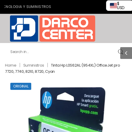
$
LOGIA Y SUMINISTROS
USD
|
|
Home
Suministros
Tinta Hp L0S62AL (954XL) OfficeJet pro
7720, 7740, 8210, 8720, Cyan
ORIGINAL