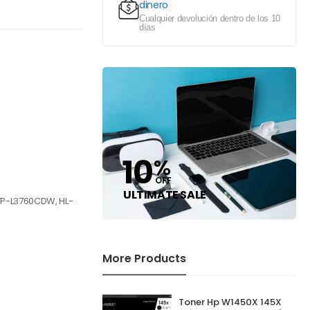
dinero
Cualquier devolución dentro de los 10
días
10
%
OFF
ULTIMATE SALE
FP-L3760CDW, HL-
More Products
Toner Hp W1450X 145X