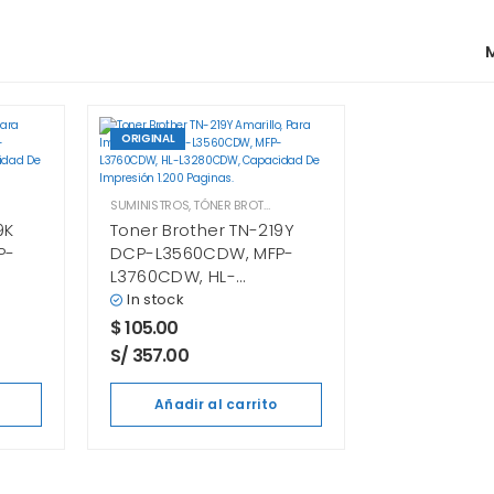
M
ORIGINAL
SUMINISTROS
,
TÓNER BROTHER
9K
Toner Brother TN-219Y
P-
DCP-L3560CDW, MFP-
L3760CDW, HL-
L3280CDW Yellow
In stock
$
105.00
S/ 357.00
Añadir al carrito