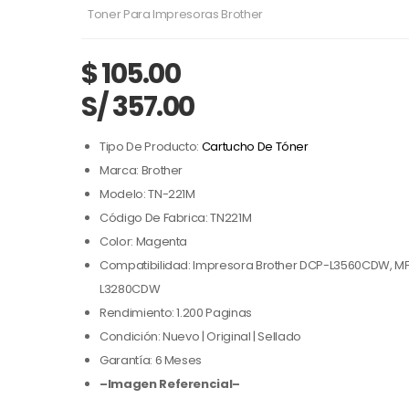
Toner Para Impresoras Brother
$
105.00
S/ 357.00
Tipo De Producto:
Cartucho De Tóner
Marca: Brother
Modelo: TN-221M
Código De Fabrica: TN221M
Color: Magenta
Compatibilidad: Impresora Brother DCP-L3560CDW, M
L3280CDW
Rendimiento: 1.200 Paginas
Condición: Nuevo | Original | Sellado
Garantía: 6 Meses
–Imagen Referencial–