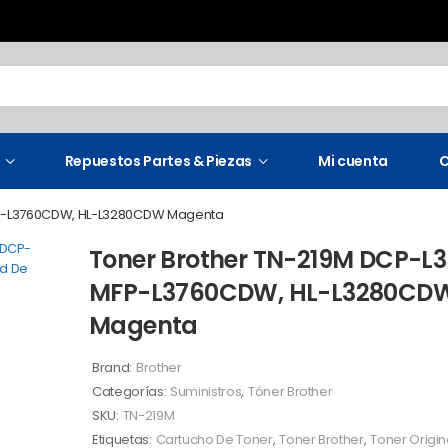
Repuestos Partes & Piezas
Mi cuenta
C
FP-L3760CDW, HL-L3280CDW Magenta
Toner Brother TN-219M DCP-
MFP-L3760CDW, HL-L3280CD
Magenta
Brand:
Brother
Categorías:
Suministros
,
Tóner Brother
SKU:
TN-219M
Etiquetas:
Cartucho De Toner
,
Toner Brother
,
Toner Origin