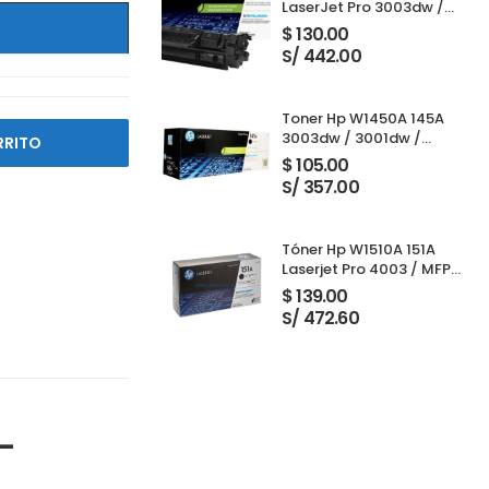
LaserJet Pro 3003dw /
3001dw / 3001dwe /
$
130.00
3101fdw / 3103fdw Black
S/ 442.00
Toner Hp W1450A 145A
3003dw / 3001dw /
RRITO
3001dwe / 3101fdw /
$
105.00
3103fdw Black 1,700
S/ 357.00
Paginas
Tóner Hp W1510A 151A
Laserjet Pro 4003 / MFP
4103 Black 3,050 Páginas
$
139.00
S/ 472.60
-