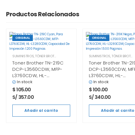
Productos Relacionados
ORIGINAL
ORIGINAL
SUMINISTROS
,
TÓNER BROTHER
SUMINISTROS
,
TÓNER BROTHER
Toner Brother TN-219C
Toner Brother TN-21
DCP-L3560CDW, MFP-
DCP-L3560CDW, MF
L3760CDW, HL-
L3760CDW, HL-
L3280CDW Cyan
L3280CDW Negro
In stock
In stock
$
105.00
$
100.00
S/ 357.00
S/ 340.00
Añadir al carrito
Añadir al carrito