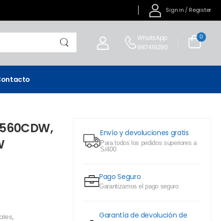
Sign in
/
Register
0
WhatsApp
987419290
ontacto
L3560CDW,
Envío y devoluciones gratis
W
Para todos los pedidos superiores a
S/400
Pago Seguro
Garantizamos el pago seguro
Garantía de devolución de
ales
,