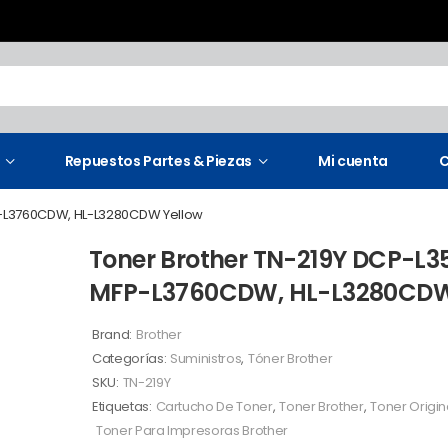
Repuestos Partes & Piezas
Mi cuenta
C
P-L3760CDW, HL-L3280CDW Yellow
Toner Brother TN-219Y DCP-L
MFP-L3760CDW, HL-L3280CDW
Brand:
Brother
Categorías:
Suministros
,
Tóner Brother
SKU:
TN-219Y
Etiquetas:
Cartucho De Toner
,
Toner Brother
,
Toner Origin
Toner Para Impresoras Brother