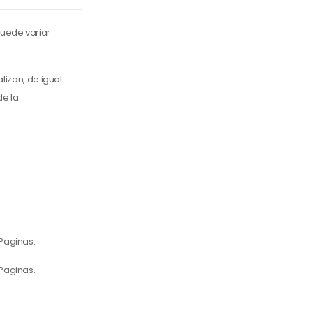
uede variar
lizan, de igual
de la