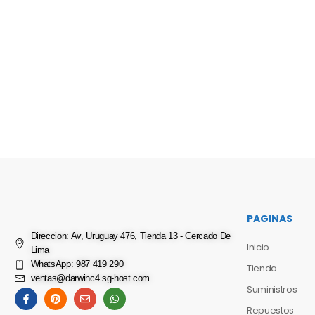
PAGINAS
Direccion: Av, Uruguay 476, Tienda 13 - Cercado De
Inicio
Lima
WhatsApp: 987 419 290
Tienda
ventas@darwinc4.sg-host.com
Suministros
Repuestos