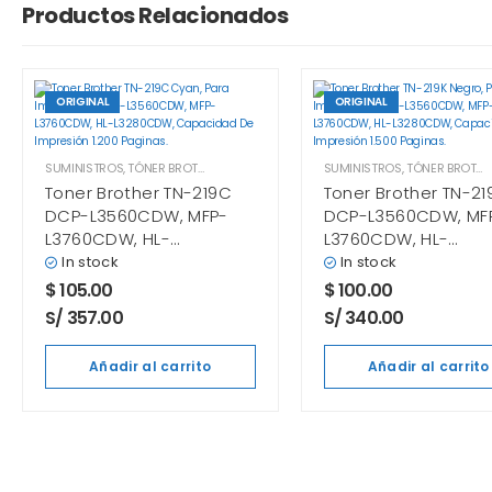
Productos Relacionados
ORIGINAL
ORIGINAL
SUMINISTROS
,
TÓNER BROTHER
SUMINISTROS
,
TÓNER BROTHER
Toner Brother TN-219C
Toner Brother TN-21
DCP-L3560CDW, MFP-
DCP-L3560CDW, MF
L3760CDW, HL-
L3760CDW, HL-
L3280CDW Cyan
L3280CDW Negro
In stock
In stock
$
105.00
$
100.00
S/ 357.00
S/ 340.00
Añadir al carrito
Añadir al carrito