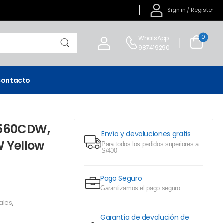
Sign in
/
Register
0
WhatsApp
987419290
ontacto
3560CDW,
Envío y devoluciones gratis
 Yellow
Para todos los pedidos superiores a
S/400
Pago Seguro
Garantizamos el pago seguro
ales
,
Garantía de devolución de