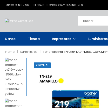
DARCO CENTER SAC - TIENDA DE TECNOLOGIA Y SUMINISTROS
Darco
Tienda
Impresoras
Suministros
|
|
Home
Suministros
Toner Brother TN-219Y DCP-L3560CDW, MF
ORIGINAL