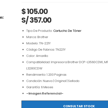
$
105.00
S/ 357.00
Tipo De Producto:
Cartucho De Tóner
Marca: Brother
Modelo: TN-221Y
Código De Fabrica: TN221Y
Color: Amarillo
Compatibilidad: Impresora Brother DCP-L3560CDW, M
L3280CDW
Rendimiento: 1.200 Paginas
Condición: Nuevo | Original | Sellado
Garantía: 6 Meses
–Imagen Referencial–
CONSULTAR STOCK