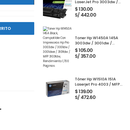
LaserJet Pro 3003dw /
3001dw / 3001dwe /
$
130.00
3101fdw / 3103fdw Black
S/ 442.00
RRITO
Toner Hp W1450A 145A
3003dw / 3001dw /
3001dwe / 3101fdw /
$
105.00
3103fdw Black 1,700
S/ 357.00
Paginas
Tóner Hp W1510A 151A
Laserjet Pro 4003 / MFP
4103 Black 3,050 Páginas
$
139.00
S/ 472.60
-