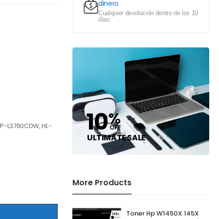
dinero
Cualquier devolución dentro de los 10
días
10
%
FP-L3760CDW, HL-
OFF
ULTIMATE SALE
More Products
Toner Hp W1450X 145X