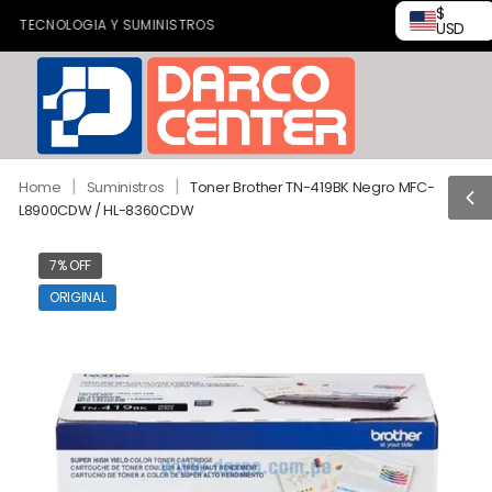
$
TECNOLOGIA Y SUMINISTROS
USD
|
|
Home
Suministros
Toner Brother TN-419BK Negro MFC-
L8900CDW / HL-8360CDW
7% OFF
ORIGINAL