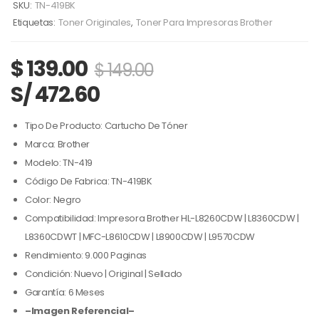
SKU:
TN-419BK
Etiquetas:
Toner Originales
,
Toner Para Impresoras Brother
$
139.00
$
149.00
S/ 472.60
Tipo De Producto: Cartucho De Tóner
Marca: Brother
Modelo: TN-419
Código De Fabrica: TN-419BK
Color: Negro
Compatibilidad: Impresora Brother HL-L8260CDW | L8360CDW |
L8360CDWT | MFC-L8610CDW | L8900CDW | L9570CDW
Rendimiento: 9.000 Paginas
Condición: Nuevo | Original | Sellado
Garantía: 6 Meses
–Imagen Referencial–