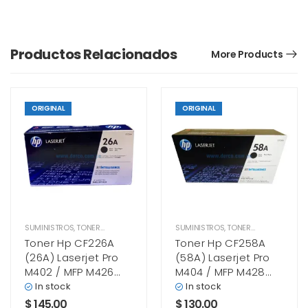
Productos Relacionados
More Products
ORIGINAL
ORIGINAL
SUMINISTROS
,
TONER HP
SUMINISTROS
,
TONER HP
Toner Hp CF226A
Toner Hp CF258A
(26A) Laserjet Pro
(58A) Laserjet Pro
M402 / MFP M426
M404 / MFP M428
Black
Black
In stock
In stock
$
145.00
$
130.00