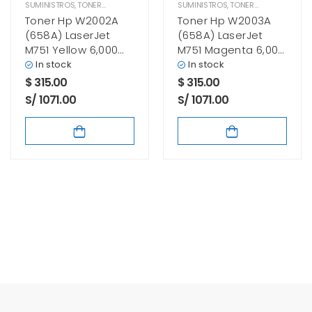
SUMINISTROS
,
TONER HP
SUMINISTROS
,
TONER HP
Toner Hp W2002A
Toner Hp W2003A
(658A) LaserJet
(658A) LaserJet
M751 Yellow 6,000
M751 Magenta 6,000
Paginas
Paginas
In stock
In stock
$
315.00
$
315.00
S/ 1071.00
S/ 1071.00