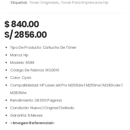
Etiquetas:
Toner Originales
,
Toner Para Impresoras Hp
$
840.00
S/ 2856.00
Tipo De Producto: Cartucho De Tóner
Marca: Hp
Modelo: 658X
Código De Fabrica: W2001X
Color: Cyan
Compatibilidad: HP LaserJet Pro M255dw | M255nw | M283cdw |
M283fdw
Rendimiento: 28.000 Paginas
Condición: Nuevo | Original | Sellado
Garantía: 6 Meses
–Imagen Referencial–