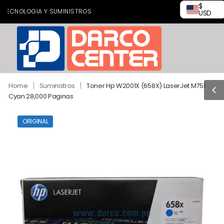
$
CNOLOGIA Y SUMINISTROS
USD
|
|
Home
Suministros
Toner Hp W2001X (658X) LaserJet M751
Cyan 28,000 Paginas
ORIGINAL