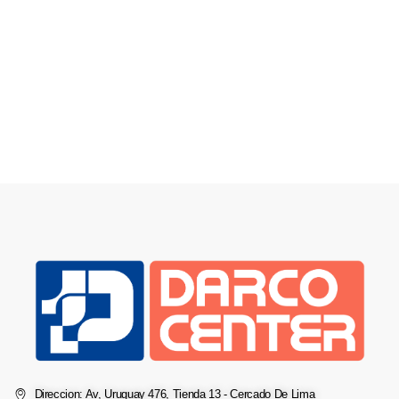
Direccion: Av, Uruguay 476, Tienda 13 - Cercado De Lima