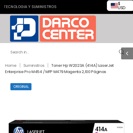
$
ECNOLOGIA Y SUMINISTROS
USD
|
|
Home
Suministros
Toner Hp W2023A (414A) LaserJet
Enterprise Pro M454 / MFP M479 Magenta 2,100 Páginas
ORIGINAL