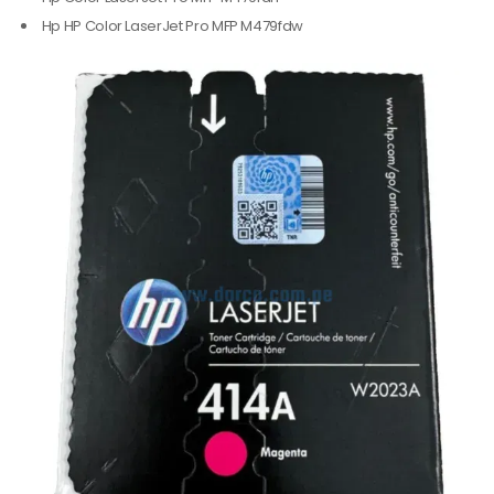
Hp HP Color LaserJet Pro MFP M479fdw