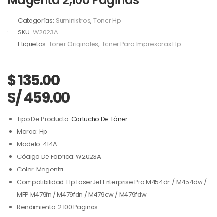
Magenta 2,100 Páginas
Categorías:
Suministros
,
Toner Hp
SKU:
W2023A
Etiquetas:
Toner Originales
,
Toner Para Impresoras Hp
$
135.00
S/ 459.00
Tipo De Producto:
Cartucho De Tóner
Marca: Hp
Modelo: 414A
Código De Fabrica: W2023A
Color: Magenta
Compatibilidad: Hp LaserJet Enterprise Pro M454dn / M454dw /
MFP M479fn / M479fdn / M479dw / M479fdw
Rendimiento: 2.100 Paginas