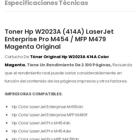
Especificaciones Técnicas
Toner Hp W2023A (414A) LaserJet
Enterprise Pro M454 / MFP M479
Magenta Original
Cartucho De
Tóner Original Hp
W2023A 414A Color
Magenta.
Tiene Un Rendimiento De 2.100 Páginas,
Recuerda
que el rendimiento real puede variar considerablemente en
función del contenido de las páginas impresas y otros factores.
IMPRESORAS COMPATIBLES:
Hp Color LaserJet Enterprise M455dn
Hp Color LaserJet Enterprise MFP M480f
Hp Color LaserJet Pro M454dn
Hp Color LaserJet Pro M454dw
Hp Color LaserJet Pro MFP M479fdn