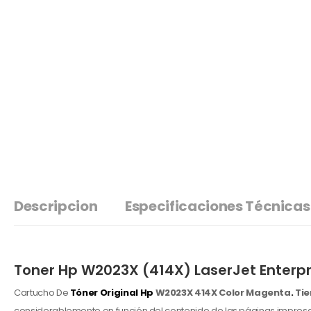
Descripcion
Especificaciones Técnicas
Toner Hp W2023X (414X) LaserJet Enterpr
Cartucho De
Tóner Original Hp
W2023X 414X Color Magenta
.
Tie
considerablemente en función del contenido de las páginas impresas