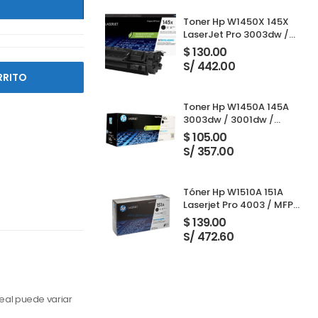
Toner Hp W1450X 145X
LaserJet Pro 3003dw /
3001dw / 3001dwe /
$
130.00
3101fdw / 3103fdw Black
S/ 442.00
RRITO
Toner Hp W1450A 145A
3003dw / 3001dw /
3001dwe / 3101fdw /
$
105.00
3103fdw Black 1,700
S/ 357.00
Paginas
Tóner Hp W1510A 151A
Laserjet Pro 4003 / MFP
4103 Black 3,050 Páginas
$
139.00
S/ 472.60
eal puede variar