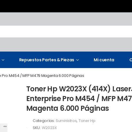
Repuestos Partes & Piezas
Mi cuenta
C
se Pro M454 / MFP M479 Magenta 6.000 Páginas
Toner Hp W2023X (414X) Laser
Enterprise Pro M454 / MFP M4
Magenta 6.000 Páginas
Categorías:
Suministros
,
Toner Hp
SKU:
W2023X