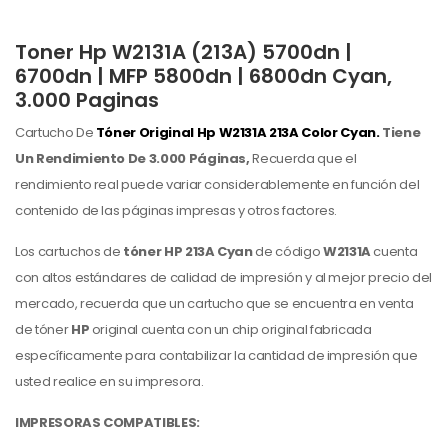
Toner Hp W2131A (213A) 5700dn |
6700dn | MFP 5800dn | 6800dn Cyan,
3.000 Paginas
Cartucho De
Tóner Original Hp
W2131A 213A Color Cyan.
Tiene
Un Rendimiento De 3.000 Páginas,
Recuerda que el
rendimiento real puede variar considerablemente en función del
contenido de las páginas impresas y otros factores.
Los cartuchos de
tóner HP 213A Cyan
de código
W2131A
cuenta
con altos estándares de calidad de impresión y al mejor precio del
mercado, recuerda que un cartucho que se encuentra en venta
de tóner
HP
original cuenta con un chip original fabricada
específicamente para contabilizar la cantidad de impresión que
usted realice en su impresora.
IMPRESORAS COMPATIBLES: