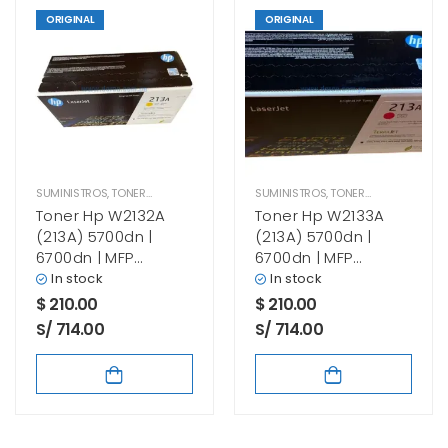
ORIGINAL
ORIGINAL
SUMINISTROS
,
TONER HP
SUMINISTROS
,
TONER HP
Toner Hp W2132A
Toner Hp W2133A
(213A) 5700dn |
(213A) 5700dn |
6700dn | MFP
6700dn | MFP
5800dn | 6800dn
5800dn | 6800dn
In stock
In stock
Yellow
Magenta
$
210.00
$
210.00
S/ 714.00
S/ 714.00