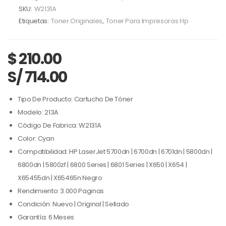
SKU:
W2131A
Etiquetas:
Toner Originales
,
Toner Para Impresoras Hp
$
210.00
S/ 714.00
Tipo De Producto: Cartucho De Tóner
Modelo: 213A
Código De Fabrica: W2131A
Color: Cyan
Compatibilidad: HP LaserJet 5700dn | 6700dn | 6701dn | 5800dn |
6800dn | 5800zf | 6800 Series | 6801 Series | X650 | X654 |
X65455dn | X65465n Negro
Rendimiento: 3.000 Paginas
Condición: Nuevo | Original | Sellado
Garantía: 6 Meses