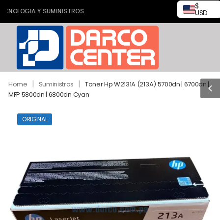
$
LOGIA Y SUMINISTROS
USD
|
|
Home
Suministros
Toner Hp W2131A (213A) 5700dn | 6700dn |
MFP 5800dn | 6800dn Cyan
ORIGINAL