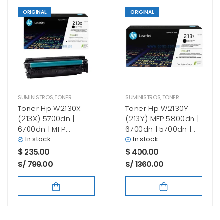
ORIGINAL
ORIGINAL
SUMINISTROS
,
TONER HP
SUMINISTROS
,
TONER HP
Toner Hp W2130X
Toner Hp W2130Y
(213X) 5700dn |
(213Y) MFP 5800dn |
6700dn | MFP
6700dn | 5700dn |
5800dn | 6800dn
6800dn Black
In stock
In stock
Black
$
235.00
$
400.00
S/ 799.00
S/ 1360.00