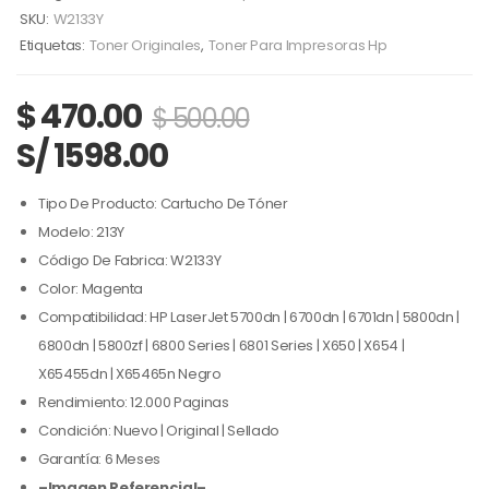
SKU:
W2133Y
Etiquetas:
Toner Originales
,
Toner Para Impresoras Hp
$
470.00
$
500.00
S/ 1598.00
Tipo De Producto: Cartucho De Tóner
Modelo: 213Y
Código De Fabrica: W2133Y
Color: Magenta
Compatibilidad: HP LaserJet 5700dn | 6700dn | 6701dn | 5800dn |
6800dn | 5800zf | 6800 Series | 6801 Series | X650 | X654 |
X65455dn | X65465n Negro
Rendimiento: 12.000 Paginas
Condición: Nuevo | Original | Sellado
Garantía: 6 Meses
–Imagen Referencial–