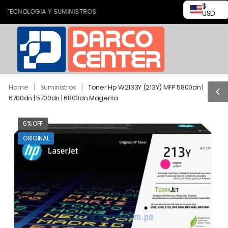
$
CNOLOGIA Y SUMINISTROS
USD
|
|
Home
Suministros
Toner Hp W2133Y (213Y) MFP 5800dn |
6700dn | 5700dn | 6800dn Magenta
6% OFF
ORIGINAL