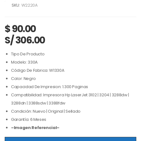
SKU:
W2220A
$
90.00
S/ 306.00
Tipo De Producto
Modelo: 330A
Código De Fabrica: W1330A
Color: Negro
Capacidad De Impresion: 1.300 Paginas
Compatibilidad: Impresora Hp LaserJet 3102 | 3204 | 3288dw |
3288dn | 3388sdw | 3388fdw
Condición: Nuevo | Original | Sellado
Garantía: 6 Meses
–Imagen Referencial–