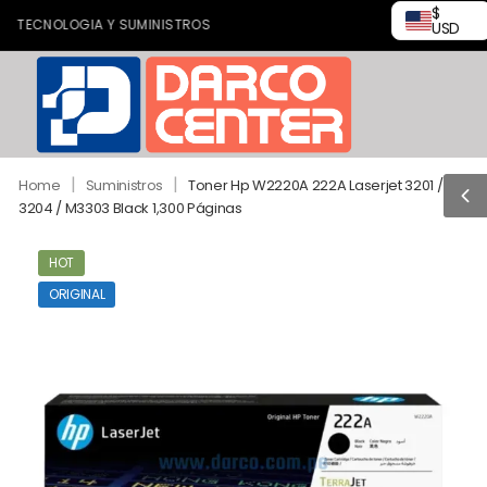
$
TECNOLOGIA Y SUMINISTROS
USD
|
|
Home
Suministros
Toner Hp W2220A 222A Laserjet 3201 /
3204 / M3303 Black 1,300 Páginas
HOT
ORIGINAL