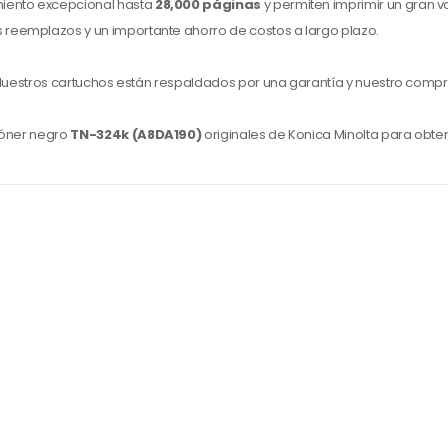
miento excepcional hasta
28,000 páginas
y permiten imprimir un gran 
 reemplazos y un importante ahorro de costos a largo plazo.
d. Nuestros cartuchos están respaldados por una garantía y nuestro comp
 tóner negro
TN-324k (A8DA190)
originales de Konica Minolta para obte