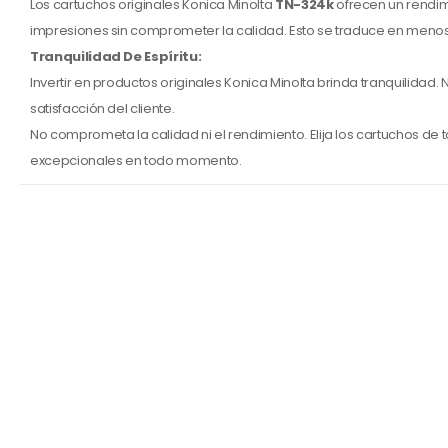
Los cartuchos originales Konica Minolta
TN-324k
ofrecen un rendi
impresiones sin comprometer la calidad. Esto se traduce en menos
Tranquilidad De Espíritu:
Invertir en productos originales Konica Minolta brinda tranquilida
satisfacción del cliente.
No comprometa la calidad ni el rendimiento. Elija los cartuchos de
excepcionales en todo momento.