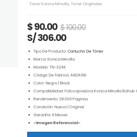
Toner Konica Minolta
,
Toner Originales
$
90.00
$
100.00
S/ 306.00
Tipo De Producto:
Cartucho De Tóner
Marca: Konica Minolta
Modelo: TN-324K
Código De Fabrica: A8DA190
Color: Negro | Black
Compatibilidad: Fotocopiadora Konica Minolta Bizhub 
Rendimiento: 28.000 Paginas
Condición: Nuevo | Original
Garantía: 6 Meses
–Imagen Referencial–