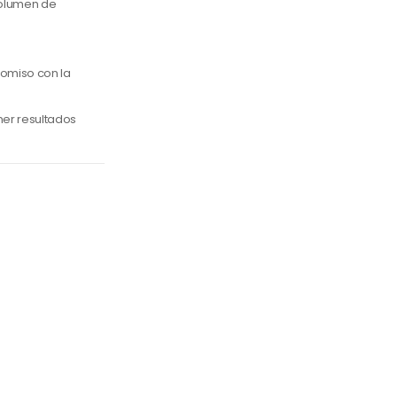
volumen de
romiso con la
ner resultados