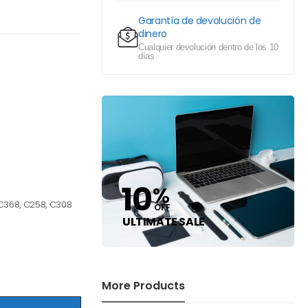
Garantía de devolución de
dinero
Cualquier devolución dentro de los 10
días
10
%
C368, C258, C308
OFF
ULTIMATE SALE
More Products