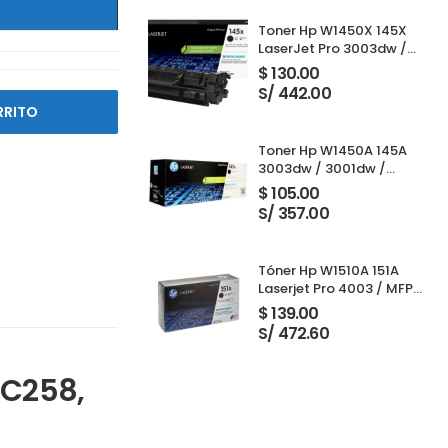
Toner Hp W1450X 145X
LaserJet Pro 3003dw /
3001dw / 3001dwe /
$
130.00
3101fdw / 3103fdw Black
S/ 442.00
RRITO
Toner Hp W1450A 145A
3003dw / 3001dw /
3001dwe / 3101fdw /
$
105.00
3103fdw Black 1,700
S/ 357.00
Paginas
Tóner Hp W1510A 151A
Laserjet Pro 4003 / MFP
4103 Black 3,050 Páginas
$
139.00
S/ 472.60
 C258,