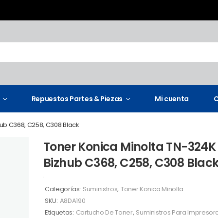
Repuestos Partes & Piezas
Mi cuenta
C
ub C368, C258, C308 Black
Toner Konica Minolta TN-324K
Bizhub C368, C258, C308 Blac
Categorías:
Suministros
,
Toner Konica Minolta
SKU:
A8DA190
Etiquetas:
Cartucho De Toner
,
Suministros Para Impresor