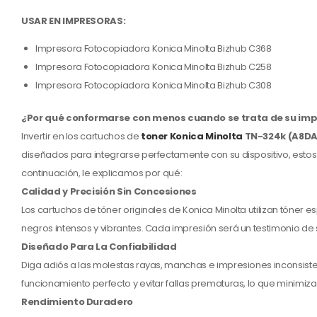
USAR EN IMPRESORAS:
Impresora Fotocopiadora Konica Minolta Bizhub C368
Impresora Fotocopiadora Konica Minolta Bizhub C258
Impresora Fotocopiadora Konica Minolta Bizhub C308
¿Por qué conformarse con menos cuando se trata de su imp
Invertir en los cartuchos de
toner Konica Minolta
TN-324k (A8DA
diseñados para integrarse perfectamente con su dispositivo, estos 
continuación, le explicamos por qué:
Calidad y Precisión Sin Concesiones
Los cartuchos de tóner originales de Konica Minolta utilizan tóner 
negros intensos y vibrantes. Cada impresión será un testimonio de 
Diseñado Para La Confiabilidad
Diga adiós a las molestas rayas, manchas e impresiones inconsist
funcionamiento perfecto y evitar fallas prematuras, lo que minimiza
Rendimiento Duradero