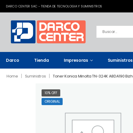
DARCO CENTER SAC - TIENDA DE TECNOLOGIA Y SUMINISTROS
Darco
Tienda
Impresoras
Suministros
|
|
Home
Suministros
Toner Konica Minolta TN-324K A8DA190 Bizh
10% OFF
ORIGINAL