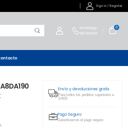
Sign in
/
Register
0
WhatsApp
987419290
ontacto
 A8DA190
Envío y devoluciones gratis
k
Para todos los pedidos superiores a
S/400
Pago Seguro
Garantizamos el pago seguro
a
,