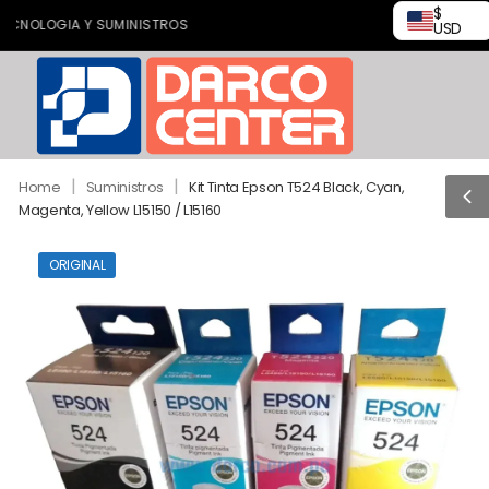
$
LOGIA Y SUMINISTROS
USD
|
|
Home
Suministros
Kit Tinta Epson T524 Black, Cyan,
Magenta, Yellow L15150 / L15160
ORIGINAL