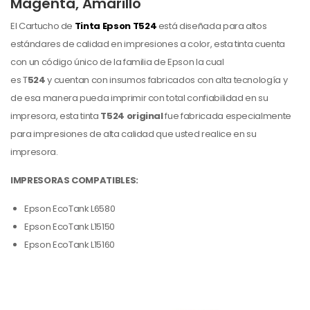
Magenta, Amarillo
El Cartucho de
Tinta Epson T524
está diseñada para altos
estándares de calidad en impresiones a color, esta tinta cuenta
con un código único de la familia de Epson la cual
es T
524
y cuentan con insumos fabricados con alta tecnología y
de esa manera pueda imprimir con total confiabilidad en su
impresora, esta tinta
T524 original
fue fabricada especialmente
para impresiones de alta calidad que usted realice en su
impresora.
IMPRESORAS COMPATIBLES:
Epson EcoTank L6580
Epson EcoTank L15150
Epson EcoTank L15160