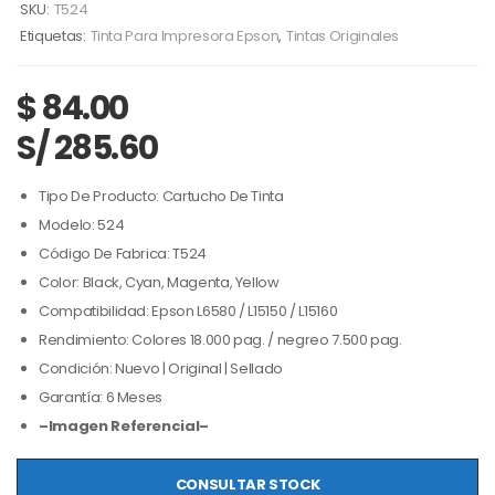
SKU:
T524
Etiquetas:
Tinta Para Impresora Epson
,
Tintas Originales
$
84.00
S/ 285.60
Tipo De Producto: Cartucho De Tinta
Modelo: 524
Código De Fabrica: T524
Color: Black, Cyan, Magenta, Yellow
Compatibilidad: Epson L6580 / L15150 / L15160
Rendimiento: Colores 18.000 pag. / negreo 7.500 pag.
Condición: Nuevo | Original | Sellado
Garantía: 6 Meses
–Imagen Referencial–
CONSULTAR STOCK