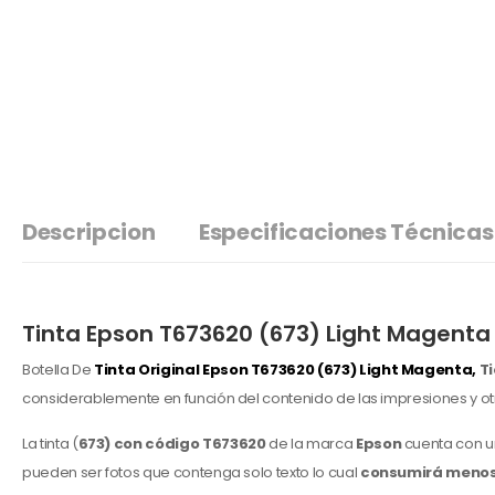
Descripcion
Especificaciones Técnicas
Tinta Epson T673620 (673) Light Magenta L
Botella De
Tinta Original Epson
T673620 (673) Light Magenta,
Ti
considerablemente en función del contenido de las impresiones y otr
La tinta (
673) con código
T673620
de la marca
Epson
cuenta con u
pueden ser fotos que contenga solo texto lo cual
consumirá menos