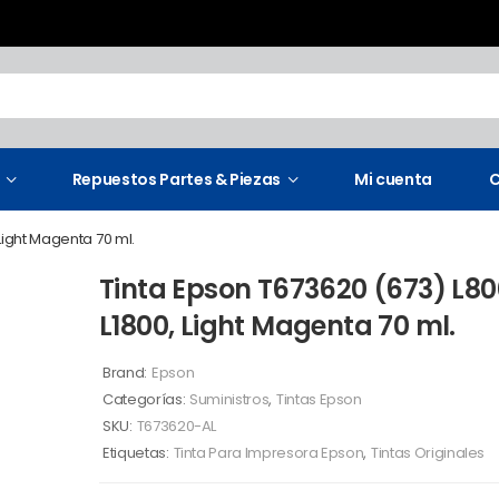
Repuestos Partes & Piezas
Mi cuenta
C
 Light Magenta 70 ml.
Tinta Epson T673620 (673) L800
L1800, Light Magenta 70 ml.
Brand:
Epson
Categorías:
Suministros
,
Tintas Epson
SKU:
T673620-AL
Etiquetas:
Tinta Para Impresora Epson
,
Tintas Originales