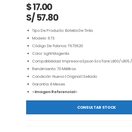
$
17.00
S/ 57.80
Tipo De Producto: Botella De Tinta
Modelo: 673
Código De Fabrica: T673620
Color: Light Magenta
Compatibilidad: Impresora Epson EcoTank L800/ L805 / L
Rendimiento: 70 Mililitros
Condición: Nuevo | Original | Sellado
Garantía: 6 Meses
–Imagen Referencial–
CONSULTAR STOCK