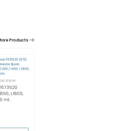
ore Products
TAS EPSON
 T673520
L850, L1800,
0 ml.