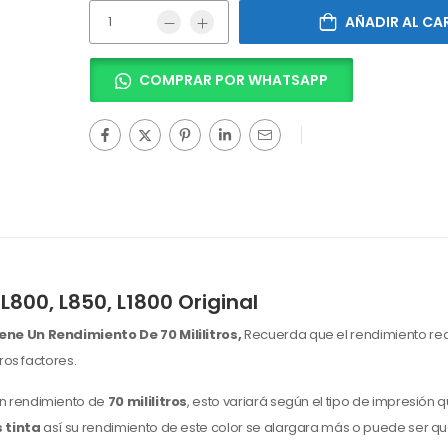
AÑADIR AL CA
COMPRAR POR WHATSAPP
800, L850, L1800 Original
ene Un Rendimiento De 70 Mililitros,
Recuerda que el rendimiento rea
os factores.
n rendimiento de
70 mililitros
, esto variará según el tipo de impresión q
 tinta
así su rendimiento de este color
se alargara más o puede ser qu