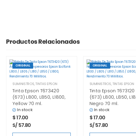
Productos Relacionados
ORIGINAL
ORIGINAL
SUMINISTROS
,
TINTAS EPSON
SUMINISTROS
,
TINTAS EPSON
Tinta Epson T673420
Tinta Epson T673120
(673) L800, L850, L1800,
(673) L800, L850, L18
Yellow 70 ml.
Negro 70 ml.
In stock
In stock
$
17.00
$
17.00
S/ 57.80
S/ 57.80