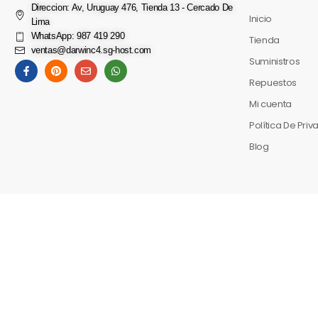
Direccion: Av, Uruguay 476, Tienda 13 - Cercado De
Inicio
Lima
WhatsApp: 987 419 290
Tienda
ventas@darwinc4.sg-host.com
Suministros
Repuestos
Mi cuenta
Política De Pri
Blog