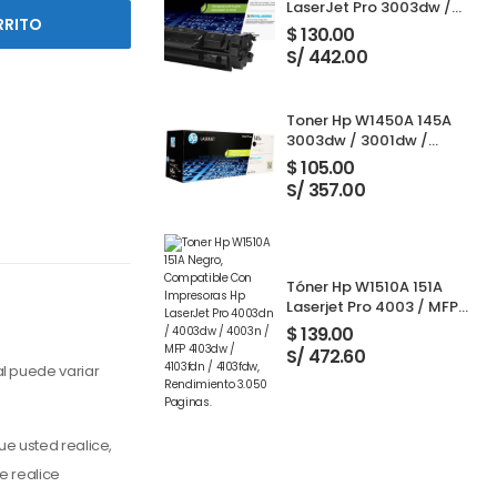
LaserJet Pro 3003dw /
RRITO
3001dw / 3001dwe /
$
130.00
3101fdw / 3103fdw Black
S/ 442.00
Toner Hp W1450A 145A
3003dw / 3001dw /
3001dwe / 3101fdw /
$
105.00
3103fdw Black 1,700
S/ 357.00
Paginas
Tóner Hp W1510A 151A
Laserjet Pro 4003 / MFP
4103 Black 3,050 Páginas
$
139.00
S/ 472.60
l puede variar
ue usted realice,
e realice