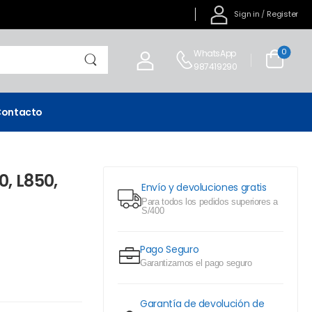
Sign in
/
Register
0
WhatsApp
987419290
ontacto
, L850,
Envío y devoluciones gratis
Para todos los pedidos superiores a
S/400
Pago Seguro
Garantizamos el pago seguro
Garantía de devolución de