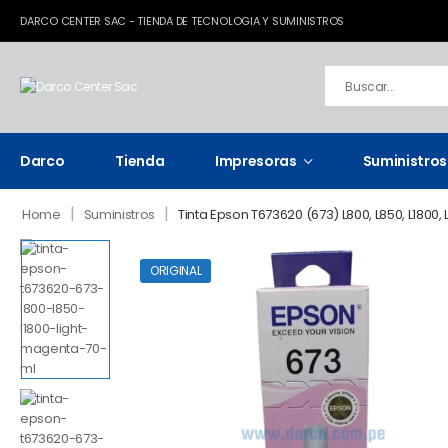
DARCO CENTER SAC - TIENDA DE TECNOLOGIA Y SUMINISTROS
Darco
Tienda
Impresoras
Suministros
|
|
Home
Suministros
Tinta Epson T673620 (673) L800, L850, L1800,
ORIGINAL