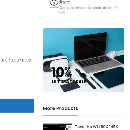
dinero
Cualquier devolución dentro de los 10
días
810 / L850 / L1800
10
%
OFF
ULTIMATE SALE
More Products
Toner Hp W1450X 145X