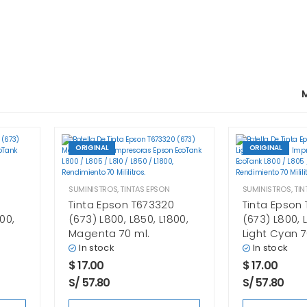
M
ORIGINAL
ORIGINAL
SUMINISTROS
,
TINTAS EPSON
SUMINISTROS
,
TIN
Tinta Epson T673320
Tinta Epson
00,
(673) L800, L850, L1800,
(673) L800, 
Magenta 70 ml.
Light Cyan 7
In stock
In stock
$
17.00
$
17.00
S/ 57.80
S/ 57.80