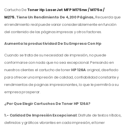
Cartucho De
Toner Hp
LaserJet MFP M175nw / M175a /
M275.
Tiene Un Rendimiento De 4,200 Páginas,
Recuerda que
el rendimiento real puede variar considerablemente en función
del contenido de las páginas impresas y otros factores.
Aumenta la productividad De Su Empresa Con Hp
Cuando se trata de su necesidad de impresión, no puede
conformarse con nada que no sea excepcional. Pensando en
nuestros clientes el cartucho de toner
HP 126A
original, diseñado
para ofrecer una impresión de calidad, confiabilidad constante y
rendimientos de paginas impresionantes, lo que le permitirá a su
empresa prosperar.
¿Por Que Elegir Cartuchos De Toner HP 126A?
1.- Calidad De Impresión Excepcional:
Disfrute de textos nítidos,
definidos y gráficos vibrantes en cada impresión, el toner