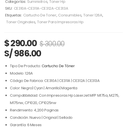
Categorías:
Suministros
,
Toner Hp
SKU:
CE310A-CE311A-CE312A-CE313A
Etiquetas:
Cartucho De Toner
,
Consumibles
,
Toner 126A
,
Toner Originales
,
Toner Para Impresoras Hp
$
290.00
$
300.00
S/ 986.00
Tipo De Producto:
Cartucho De Tóner
Modelo: 126A
Código De Fabrica: CE310A | CE311A | CE312A | CE313A
Color: Negro| Cyan | Amarillo| Magenta
Compatibilidad: Con Impresoras Hp LaserJet MFP M175a, M275,
M175nw, CP1020, CP1025nw
Rendimiento: 4,200 Paginas
Condición: Nuevo | Original | Sellado
Garantía: 6 Meses