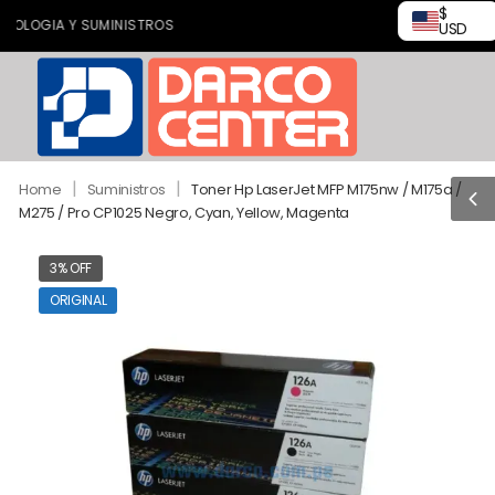
$
GIA Y SUMINISTROS
USD
|
|
Home
Suministros
Toner Hp LaserJet MFP M175nw / M175a /
M275 / Pro CP1025 Negro, Cyan, Yellow, Magenta
3% OFF
ORIGINAL