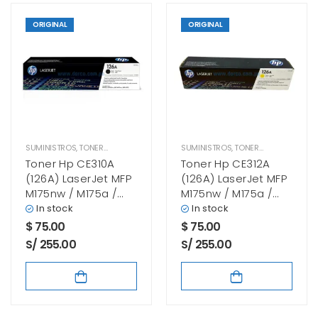
ORIGINAL
ORIGINAL
SUMINISTROS
,
TONER HP
SUMINISTROS
,
TONER HP
Toner Hp CE310A
Toner Hp CE312A
(126A) LaserJet MFP
(126A) LaserJet MFP
M175nw / M175a /
M175nw / M175a /
M275 / Pro
M275 / Pro
In stock
In stock
CP1025nw Negro
CP1025nw Yellow
$
75.00
$
75.00
S/ 255.00
S/ 255.00