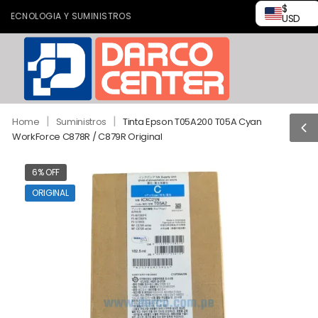
$
CNOLOGIA Y SUMINISTROS
USD
|
|
Home
Suministros
Tinta Epson T05A200 T05A Cyan
WorkForce C878R / C879R Original
6% OFF
ORIGINAL