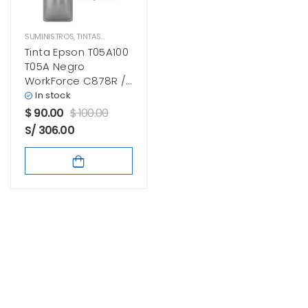
SUMINISTROS
,
TINTAS EPSON
Tinta Epson T05A100
T05A Negro
WorkForce C878R /
C879R Original
In stock
$
90.00
$
100.00
S/ 306.00