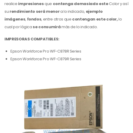
realice
impresiones
que
contenga demasiado este
Color
y así
su
rendimiento será menor
a lo indicado,
ejemplo
imágenes
,
fondos
,
entre otros que
contengan este color,
lo
cual por lógica
se consumirá
más de lo indicado.
IMPRESORAS COMPATIBLES:
Epson Workforce Pro WF-C878R Series
Epson Workforce Pro WF-C879R Series