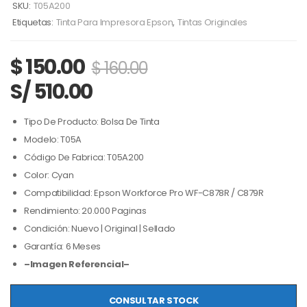
SKU:
T05A200
Etiquetas:
Tinta Para Impresora Epson
,
Tintas Originales
$
150.00
$
160.00
S/ 510.00
Tipo De Producto: Bolsa De Tinta
Modelo: T05A
Código De Fabrica: T05A200
Color: Cyan
Compatibilidad: Epson Workforce Pro WF-C878R / C879R
Rendimiento: 20.000 Paginas
Condición: Nuevo | Original | Sellado
Garantía: 6 Meses
–Imagen Referencial–
CONSULTAR STOCK