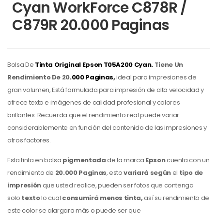
Cyan WorkForce C878R /
C879R 20.000 Paginas
Bolsa De
Tinta Original Epson
T05A200 Cyan.
Tiene Un
Rendimiento De 20
.000 Paginas,
ideal para impresiones de
gran volumen, Está formulada para impresión de alta velocidad y
ofrece texto e imágenes de calidad profesional y colores
brillantes. Recuerda que el rendimiento real puede variar
considerablemente en función del contenido de las impresiones y
otros factores.
Esta tinta en bolsa
pigmentada
de la marca
Epson
cuenta con un
rendimiento de
20.000 Paginas
, esto
variará
según
el
tipo de
impresión
que usted realice, pueden ser fotos que contenga
solo
texto
lo cual
consumirá menos tinta,
así su rendimiento de
este color
se alargara más o puede ser que