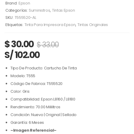
Brand:
Epson
Categorías:
Suministros
,
Tintas Epson
SKU:
T555520-AL
Etiquetas:
Tinta Para Impresora Epson
,
Tintas Originales
$
30.00
$
33.00
S/ 102.00
Tipo De Producto: Cartucho De Tinta
Modelo: T555
Código De Fabrica: T555520
Color: Gris
Compatibilidad: Epson L8160 / L8180
Rendimiento: 70.00 Mililitros
Condición: Nuevo | Original | Sellado
Garantía: 6 Meses
–Imagen Referencial–