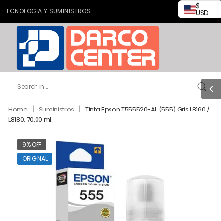
$
ECNOLOGIA Y SUMINISTROS
USD
|
|
Home
Suministros
Tinta Epson T555520-AL (555) Gris L8160 /
L8180, 70.00 ml.
9% OFF
ORIGINAL