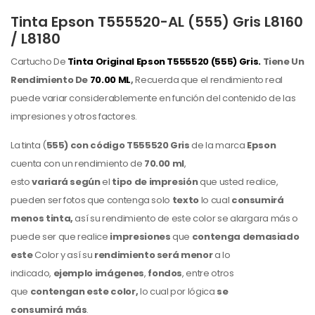
Tinta Epson T555520-AL (555) Gris L8160
/ L8180
Cartucho De
Tinta Original Epson
T555520 (555) Gris.
Tiene Un
Rendimiento De
70.00 ML
,
Recuerda que el rendimiento real
puede variar considerablemente en función del contenido de las
impresiones y otros factores.
La tinta (
555) con código
T555520 Gris
de la marca
Epson
cuenta con un rendimiento de
70.00 ml
,
esto
variará
según
el
tipo de impresión
que usted realice,
pueden ser fotos que contenga solo
texto
lo cual
consumirá
menos tinta,
así su rendimiento de este color
se alargara más o
puede ser que realice
impresiones
que
contenga demasiado
este
Color
y así su
rendimiento será menor
a lo
indicado,
ejemplo imágenes
,
fondos
,
entre otros
que
contengan este color,
lo cual por lógica
se
consumirá más
.