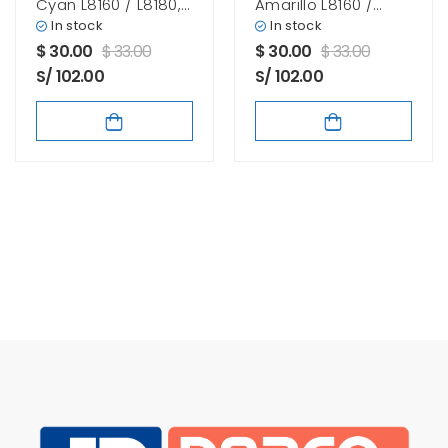
Cyan L8160 / L8180,
Amarillo L8160 /
70.00 ml.
L8180, 70.00 ml.
In stock
In stock
$
30.00
$
33.00
$
30.00
$
33.00
S/ 102.00
S/ 102.00